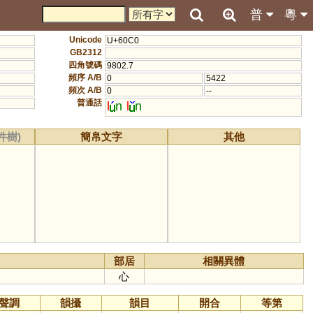
普
粵
Unicode
U+60C0
GB2312
四角號碼
9802.7
頻序 A/B
0
5422
頻次 A/B
0
--
普通話
l
n
l
n
件樹)
簡帛文字
其他
部居
相關異體
心
聲調
韻攝
韻目
開合
等第