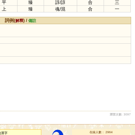
平
臻
諄
/
諄
合
三
上
臻
魂
/
混
合
一
詞例(
) /
解釋
備註
瀏覽次數: 3097
在線人數： 2964
的漢字