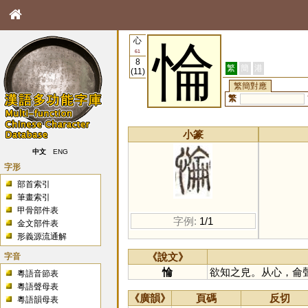
心
惀
61
8
繁
簡
港
(11)
繁簡對應
繁
小篆
中文
ENG
字形
部首索引
筆畫索引
甲骨部件表
字例:
1/1
金文部件表
形義源流通解
字音
《說文》
惀
欲知之皃。从心，侖
粵語音節表
粵語聲母表
《廣韻》
頁碼
反切
粵語韻母表