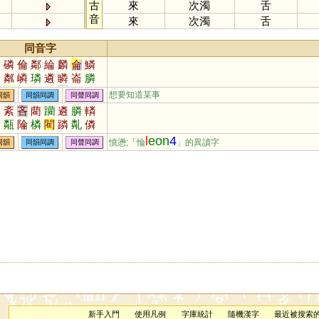
古
來
次濁
舌
音
來
次濁
舌
同音字
輪
磷
倫
鄰
綸
麟
侖
鱗
掄
粼
嶙
璘
遴
瞵
崙
膦
圇
麐
陯
菕
燐
潾
疄
鏻
想要知道某事
同韻
同韻同調
同聲同調
壣
駗
棆
暽
翷
繗
碖
踚
磷
紊
吝
藺
躪
遴
膦
轔
錀
碖
甐
陯
橉
閵
蹸
亃
僯
l
eon
4
憤懣;「惀
」的異讀字
同韻
同韻同調
同聲同調
新手入門
使用凡例
字庫統計
隨機漢字
最近被搜索