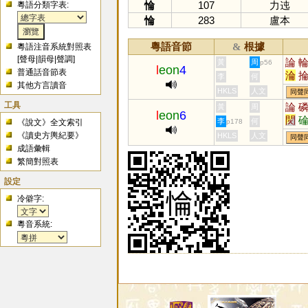
惀
107
力迍
粵語分類字表:
惀
283
盧本
粵語音節
根據
&
粵語注音系統對照表
[
聲母
|
韻母
|
聲調
]
論
黃
周
p56
l
eon
4
普通話音節表
淪
李
何
其他方言讀音
轔
HKLS
人文
同聲
驎
工具
論
黃
周
l
eon
6
蜦
焛
李
何
《說文》全文索引
p178
溣
《讀史方輿紀要》
HKLS
人文
同聲
成語彙輯
繁簡對照表
設定
冷僻字:
粵音系統: