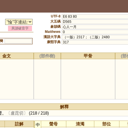
UTF-8
E6 83 80
大五碼
D565
倉頡碼
心人一月
異讀破音字
Matthews
0
漢語大字典
（一版）2317；（二版）2480
簡
康熙字典
317
金文
(部件樹)
甲骨
(部
解釋
聲。
〔盧昆切〕
(218 / 218)
註解
聲母
清濁
部位
中