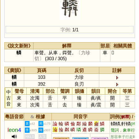
字例:
1/1
《說文新附》
解釋
部居
相關異體
轔
車聲。从車，粦聲。
〔力珍
車
𨏏
切〕
(303 / 305)
《廣韻》
頁碼
反切
註解
轔
103
力珍
轔
392
良刃
聲母
清濁
部位
聲調
韻攝
韻目
開合
等第
中
古
來
次濁
舌
平
臻
眞
/
眞
開
三
音
來
次濁
舌
去
臻
眞
/
震
開
三
粵語音節
根據
同音字
詞例(
) /
&
解釋
備
論
輪
磷
倫
鄰
綸
麟
侖
鱗
轔轔,軒轔
黃
周
(均
p42
p175
l
eon
4
淪
掄
粼
嶙
璘
遴
瞵
崙
膦
聲詞，象車行聲
李
何
p305
p307
圇
麐
陯
菕
燐
潾
疄
鏻
驎
轢轢轔轔
(象清
HKLS
人文
形容車子行走時