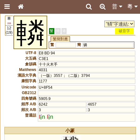
普
粵
車
轔
159
12
繁
簡
港
破音字
(19)
繁簡對應
繁
簡
辚
UTF-8
E8 BD 94
大五碼
C3E1
倉頡碼
十十火木手
Matthews
4031
漢語大字典
（一版）3557；（二版）3794
康熙字典
1177
Unicode
U+8F54
GB2312
四角號碼
5905.9
頻序 A/B
6242
4657
頻次 A/B
3
3
普通話
l
n
l
n
小篆