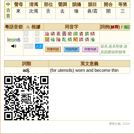
中
聲母
清濁
部位
聲調
韻攝
韻目
開合
等第
古
來
次濁
舌
去
臻
眞
/
震
開
三
音
粵語音節
根據
同音字
詞例(
) /
&
解釋
備註
論
磷
紊
吝
藺
躪
遴
膦
轔
黃
周
l
eon
6
焛
碖
陯
亃
橉
閵
蹸
僯
溣
李
何
惀
HKLS
人文
器具;器具堅硬;器
同聲同韻
同韻同調
同聲同調
具因磨損而變薄
詞類
英文意義
adj.
(
for
utensils
)
worn
and
become
thin
瀏覽次數: 2524