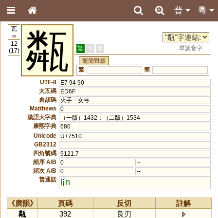
普
粵
瓦
甐
98
12
繁
簡
港
單讀音字
(17)
繁簡對應
繁
簡
UTF-8
E7 94 90
大五碼
ED6F
倉頡碼
火手一女弓
Matthews
0
漢語大字典
（一版）1432；（二版）1534
康熙字典
680
Unicode
U+7510
GB2312
四角號碼
9121.7
頻序 A/B
0
--
頻次 A/B
0
--
普通話
l
n
《廣韻》
頁碼
反切
註解
甐
392
良刃