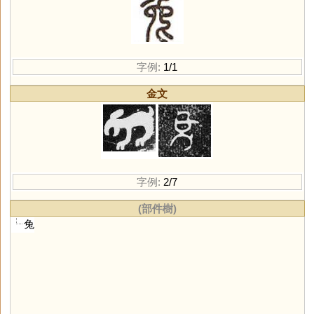
字例:
1/1
金文
字例:
2/7
(部件樹)
兔