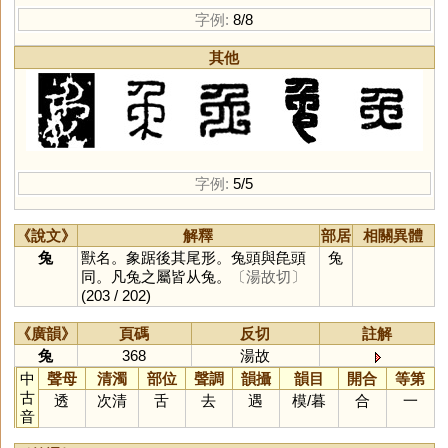
字例:
8/8
其他
字例:
5/5
《說文》
解釋
部居
相關異體
兔
獸名。象踞後其尾形。兔頭與㲋頭
兔
同。凡兔之屬皆从兔。
〔湯故切〕
(203 / 202)
《廣韻》
頁碼
反切
註解
兔
368
湯故
中
聲母
清濁
部位
聲調
韻攝
韻目
開合
等第
古
透
次清
舌
去
遇
模
/
暮
合
一
音