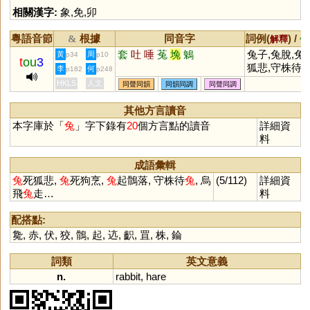
相關漢字:
象
,
免
,
卯
粵語音節
根據
同音字
詞例(
) /
&
解釋
備
套
吐
唾
菟
堍
鵵
兔子,兔脫,兔
黃
周
p34
p10
t
ou
3
狐悲,守株待兔
李
何
p182
p248
動如脫兔,狡
HKLS
人文
同聲同韻
同韻同調
同聲同調
三窟
其他方言讀音
本字庫於「
兔
」字下錄有
20
個方言點的讀音
詳細資
料
成語彙輯
兔
死狐悲,
兔
死狗烹,
兔
起鶻落, 守株待
兔
, 烏
(5/112)
詳細資
飛
兔
走…
料
配搭點:
毚
,
赤
,
伏
,
狡
,
鶻
,
起
,
迒
,
齞
,
罝
,
株
,
錀
詞類
英文意義
n.
rabbit
,
hare