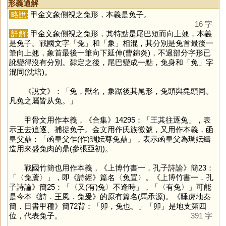
形義通解
略說:
甲金文象側視之兔形，本義是兔子。
16 字
詳解:
甲金文象側視之兔形，其特點是尾巴短而向上翹，本義
是兔子。戰國文字「
兔
」和「
象
」相混，其分別是兔首最後一
筆向上翹，象首最後一筆向下延伸(曹錦炎)，不過部分字形已
訛變得沒有分別。隸定之後，尾巴變成一點，兔身和「
免
」字
混同(沈培)。
《說文》：「兔，獸名，象踞後其尾形，兔頭與㲋頭同。
凡兔之屬皆从兔。」
甲骨文用作本義，《合集》14295：「王其往逐兔」，表
示王去追逐、捕捉兔子。金文用作氏族徽號，又用作本義，函
皇父鼎：「函皇父乍(作)琱妘尊兔鼎」，表示函皇父為琱妘鑄
造用來盛兔肉的鼎(參張亞初)。
戰國竹簡也用作本義，《上博竹書一．孔子詩論》簡23：
「〈兔蔖〉」，即《詩經》篇名〈兔罝〉。《上博竹書一．孔
子詩論》簡25：「〈又(有)兔〉不逢時」，「〈有兔〉」可能
是今本《詩．王風．兔爰》的原有篇名(馬承源)。《睡虎地秦
簡．日書甲種》簡72背：「卯，兔也。」「
卯
」是地支第四
位，代表兔子。
391 字