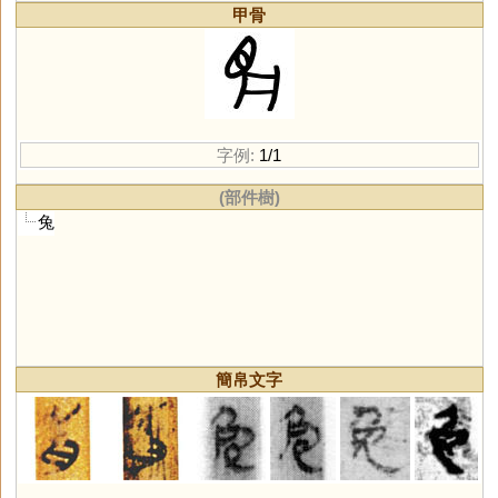
甲骨
字例:
1/1
(部件樹)
兔
簡帛文字