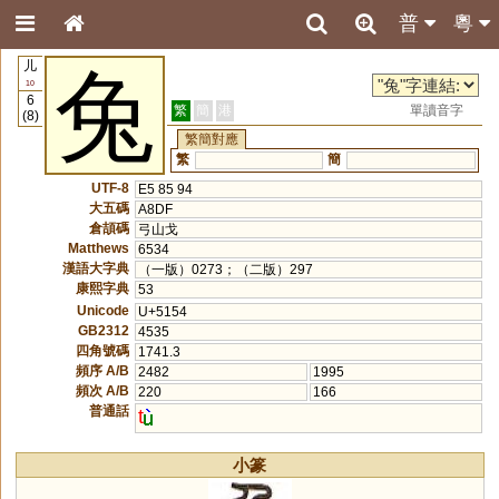
普
粵
儿
兔
10
6
繁
簡
港
單讀音字
(8)
繁簡對應
繁
簡
UTF-8
E5 85 94
大五碼
A8DF
倉頡碼
弓山戈
Matthews
6534
漢語大字典
（一版）0273；（二版）297
康熙字典
53
Unicode
U+5154
GB2312
4535
四角號碼
1741.3
頻序 A/B
2482
1995
頻次 A/B
220
166
普通話
t
小篆