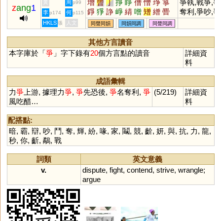
增
曾
丁
掙
睜
僧
憎
琤
箏
爭執,戰爭,
黃
周
p99
z
ang
1
錚
猙
諍
崢
綪
噌
矰
繒
罾
奪利,爭吵,爭
李
何
p174
p115
糽
璔
埩
埥
棦
崝
鬙
橧
磳
鬥,爭鳴,爭議
HKLS
人文
張
同聲同韻
同韻同調
同聲同調
爭霸,競爭,
吃醋
其他方言讀音
本字庫於「
爭
」字下錄有
20
個方言點的讀音
詳細資
料
成語彙輯
力
爭
上游, 據理力
爭
,
爭
先恐後,
爭
名奪利,
爭
(5/219)
詳細資
風吃醋…
料
配搭點:
暗
,
霸
,
辯
,
吵
,
鬥
,
奪
,
輝
,
紛
,
喙
,
家
,
鬮
,
競
,
齘
,
妍
,
與
,
抗
,
力
,
龍
,
秒
,
你
,
齗
,
鷸
,
戰
詞類
英文意義
v.
dispute
,
fight
,
contend
,
strive
,
wrangle
;
argue