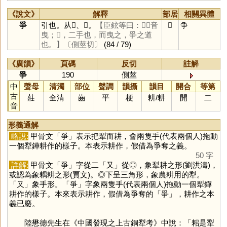
《說文》
解釋
部居
相關異體
爭
引也。从𠬪、。
【臣鉉等曰：，音
𠬪
争
曳；𠬪，二手也，而曳之，爭之道
也。】
〔側莖切〕
(84 / 79)
《廣韻》
頁碼
反切
註解
爭
190
側莖
中
聲母
清濁
部位
聲調
韻攝
韻目
開合
等第
古
莊
全清
齒
平
梗
耕
/
耕
開
二
音
形義通解
略說:
甲骨文「
爭
」表示把犁而耕，會兩隻手(代表兩個人)拖動
一個犁鏵耕作的樣子。本表示耕作，假借為爭奪之義。
50 字
詳解:
甲骨文「
爭
」字從二「
又
」從◎，象犁耕之形(劉洪濤)，
或認為象耦耕之形(賈文)。◎下呈三角形，象農耕用的犁。
「
又
」象手形。「
爭
」字象兩隻手(代表兩個人)拖動一個犁鏵
耕作的樣子。本來表示耕作，假借為爭奪的「
爭
」，耕作之本
義已廢。
陸懋德先生在《中國發現之上古銅犁考》中說：「耜是犁