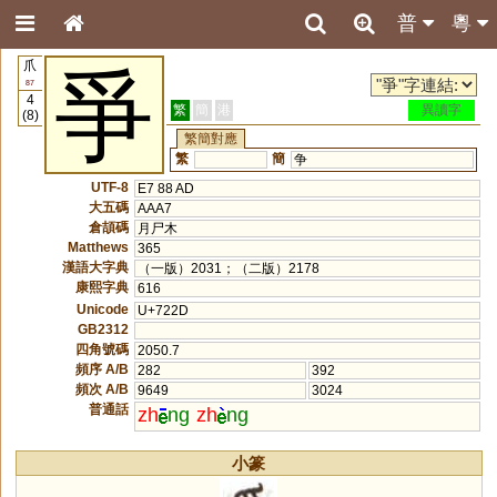
普
粵
爪
爭
87
4
繁
簡
港
異讀字
(8)
繁簡對應
繁
簡
争
UTF-8
E7 88 AD
大五碼
AAA7
倉頡碼
月尸木
Matthews
365
漢語大字典
（一版）2031；（二版）2178
康熙字典
616
Unicode
U+722D
GB2312
四角號碼
2050.7
頻序 A/B
282
392
頻次 A/B
9649
3024
普通話
zh
ng
zh
ng
小篆