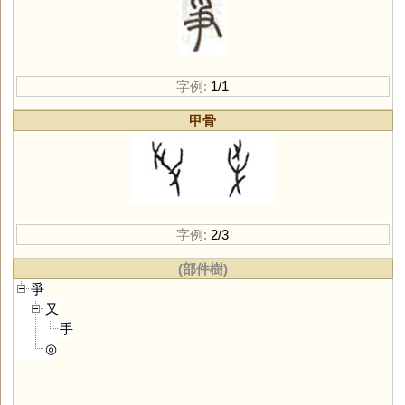
字例:
1/1
甲骨
字例:
2/3
(部件樹)
爭
又
手
◎