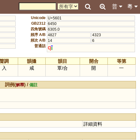
普
粵
Unicode
U+5601
GB2312
6450
四角號碼
6305.0
頻序 A/B
4827
4323
頻次 A/B
14
6
普通話
q
聲調
韻攝
韻目
開合
等第
入
咸
覃
/
合
開
一
詞例(
) /
解釋
備註
詳細資料