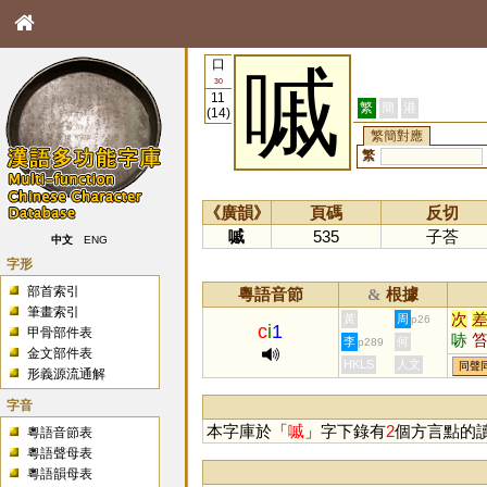
口
嘁
30
11
繁
簡
港
(14)
繁簡對應
繁
《廣韻》
頁碼
反切
嘁
535
子荅
中文
ENG
字形
部首索引
粵語音節
根據
&
筆畫索引
次
黃
周
p26
c
i
1
甲骨部件表
哧
李
何
p289
金文部件表
瓻
HKLS
人文
同聲
形義源流通解
飺
齹
字音
蠀
本字庫於「
嘁
」字下錄有
2
個方言點的
粵語音節表
粵語聲母表
粵語韻母表