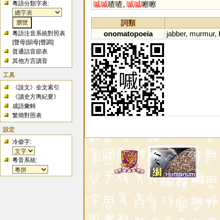
粵語分類字表:
嘁
嘁
喳喳,
嘁
嘁
嚓嚓
詞類
onomatopoeia
jabber
,
murmur
,
粵語注音系統對照表
[
聲母
|
韻母
|
聲調
]
普通話音節表
其他方言讀音
工具
《說文》全文索引
《讀史方輿紀要》
成語彙輯
繁簡對照表
設定
冷僻字:
粵音系統: