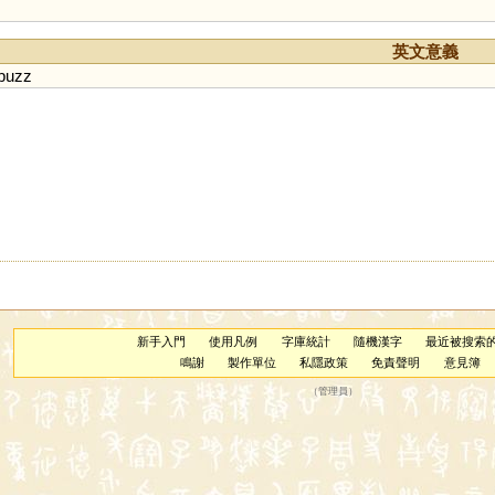
英文意義
buzz
新手入門
使用凡例
字庫統計
隨機漢字
最近被搜索
鳴謝
製作單位
私隱政策
免責聲明
意見簿
（
管理員
）