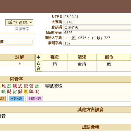
UTF-8
E5 98 81
大五碼
E14E
倉頡碼
口戈竹火
單讀音字
Matthews
6826
漢語大字典
（一版）0675；（二版）727
簡
康熙字典
132
註解
中
聲母
清濁
部位
古
精
全清
齒
音
同音字
差
雌
痴
魑
恣
疵
訾
跐
嘁嘁喳喳
笞
嗤
颸
胔
齜
蚩
鴟
呲
郗
眵
髊
攡
齝
螭
玼
骴
同韻
同韻同調
同聲同調
摛
絺
媸
粢
趑
偨
离
胵
樆
縒
黐
趀
瞝
誺
鈭
癡
其他方言讀音
讀音
成語彙輯