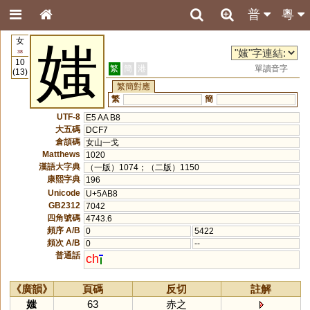
普
粵
女
媸
38
10
繁
簡
港
單讀音字
(13)
繁簡對應
繁
簡
UTF-8
E5 AA B8
大五碼
DCF7
倉頡碼
女山一戈
Matthews
1020
漢語大字典
（一版）1074；（二版）1150
康熙字典
196
Unicode
U+5AB8
GB2312
7042
四角號碼
4743.6
頻序 A/B
0
5422
頻次 A/B
0
--
普通話
ch
《廣韻》
頁碼
反切
註解
媸
63
赤之