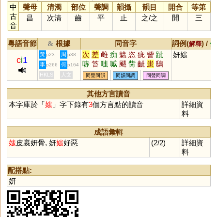
中
聲母
清濁
部位
聲調
韻攝
韻目
開合
等第
古
昌
次清
齒
平
止
之
/
之
開
三
音
粵語音節
根據
同音字
詞例(
) /
&
解釋
備
次
差
雌
痴
魑
恣
疵
訾
跐
妍媸
黃
周
p23
p38
c
i
1
哧
笞
嗤
嘁
颸
胔
齜
蚩
鴟
李
何
p266
p164
呲
瓻
郗
趑
攡
齝
螭
髊
骴
HKLS
人文
同聲同韻
同韻同調
同聲同調
飺
摛
絺
玼
粢
偨
眵
胵
离
齹
樆
縒
黐
趀
瞝
誺
鈭
癡
其他方言讀音
蠀
本字庫於「
媸
」字下錄有
3
個方言點的讀音
詳細資
料
成語彙輯
媸
皮裹妍骨, 妍
媸
好惡
(2/2)
詳細資
料
配搭點:
妍