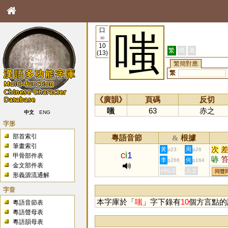
口
嗤
30
10
繁
簡
港
(13)
繁簡對應
繁
《廣韻》
頁碼
反切
嗤
63
赤之
中文
ENG
字形
部首索引
粵語音節
根據
&
筆畫索引
次
黃
周
p23
p26
c
i
1
甲骨部件表
哧
李
何
p266
p164
金文部件表
瓻
HKLS
人文
同聲
形義源流通解
飺
齹
字音
蠀
本字庫於「
嗤
」字下錄有
10
個方言點的
粵語音節表
粵語聲母表
粵語韻母表