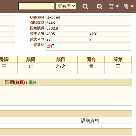
普
粵
Unicode
U+55E4
GB2312
6445
四角號碼
6203.6
頻序 A/B
4395
4231
頻次 A/B
23
7
普通話
ch
聲調
韻攝
韻目
開合
等第
平
止
之
/
之
開
三
詞例(
) /
解釋
備註
詳細資料