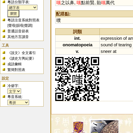
粵語分類字表:
嗤
之以鼻,
嗤
點前賢, 貽
嗤
萬代
配搭點:
噗
粵語注音系統對照表
[
聲母
|
韻母
|
聲調
]
詞類
普通話音節表
其他方言讀音
int.
expression
of
a
onomatopoeia
sound
of
tearing
工具
v.
sneer
at
《說文》全文索引
《讀史方輿紀要》
成語彙輯
繁簡對照表
設定
冷僻字:
粵音系統: