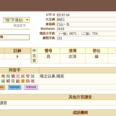
UTF-8
E5 97 A4
大五碼
B6E1
倉頡碼
口山一戈
單讀音字
Matthews
1019
漢語大字典
（一版）0671；（二版）724
簡
康熙字典
131
註解
中
聲母
清濁
部位
古
昌
次清
齒
音
同音字
差
雌
痴
魑
恣
疵
訾
跐
嗤之以鼻,嗤笑
笞
嘁
颸
胔
齜
蚩
鴟
呲
郗
眵
髊
攡
齝
螭
玼
骴
同韻
同韻同調
同聲同調
摛
絺
媸
粢
趑
偨
离
胵
樆
縒
黐
趀
瞝
誺
鈭
癡
其他方言讀音
讀音
成語彙輯