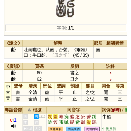
字例:
1/1
《說文》
解釋
部居
相關異體
齝
吐而噍也。从齒，台聲。《爾雅》
齒
曰：牛曰齝。
〔丑之切〕
(45 / 39)
《廣韻》
頁碼
反切
註解
齝
60
書之
齝
62
丑之
聲母
清濁
部位
聲調
韻攝
韻目
開合
等第
中
古
書
全清
齒
平
止
之
/
之
開
三
音
書
全清
齒
平
止
之
/
之
開
三
粵語音節
根據
同音字
詞例(
) /
&
解釋
備
次
差
雌
痴
魑
恣
疵
訾
跐
牛齝
黃
周
p215
c
i
1
哧
笞
嗤
嘁
颸
胔
齜
蚩
鴟
李
何
呲
瓻
郗
眵
玼
髊
攡
螭
粢
HKLS
人文
牛隻反芻
同聲同韻
同韻同調
同聲同調