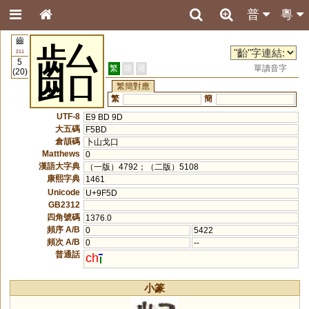
普
粵
齒
齝
211
5
繁
簡
港
單讀音字
(20)
繁簡對應
繁
簡
UTF-8
E9 BD 9D
大五碼
F5BD
倉頡碼
卜山戈口
Matthews
0
漢語大字典
（一版）4792；（二版）5108
康熙字典
1461
Unicode
U+9F5D
GB2312
四角號碼
1376.0
頻序 A/B
0
5422
頻次 A/B
0
--
普通話
ch
小篆