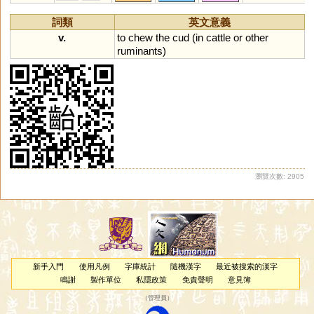
骴
飺
摛
絺
媸
趑
离
偨
齹
胵
樆
縒
趀
瞝
黐
誺
鈭
蠀
詞類
英文意義
癡
v.
to
chew
the
cud
(
in
cattle
or
other
ruminants
)
瀏覽次數: 2905
新手入門
使用凡例
字庫統計
隨機漢字
最近被搜索的漢字
鳴謝
製作單位
私隱政策
免責聲明
意見簿
（
管理員
）