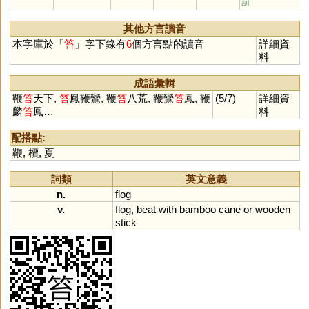
罰
蠀
其他方言讀音
本字庫於「
笞
」字下錄有
6
個方言點的讀音
詳細資
料
成語彙輯
鞭
笞
天下,
笞
鳳鞭鸞, 鞭
笞
八荒, 鞭鸞
笞
鳳, 鞭
(5/7)
詳細資
麟
笞
鳳…
料
配搭點:
鞭
,
檟
,
夏
詞類
英文意義
n.
flog
v.
flog
,
beat
with
bamboo
cane
or
wooden
stick