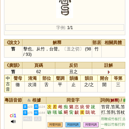
字例:
1/1
《說文》
解釋
部居
相關異體
笞
擊也。从竹，台聲。
〔丑之切〕
(98
竹
/ 93)
《廣韻》
頁碼
反切
註解
笞
62
丑之
中
聲母
清濁
部位
聲調
韻攝
韻目
開合
等第
古
徹
次清
舌
平
止
之
/
之
開
三
音
粵語音節
根據
同音字
詞例(
) /
&
解釋
備
次
差
雌
痴
魑
恣
疵
訾
跐
笞背,笞罵,笞
黃
周
p23
p124
哧
嗤
嘁
颸
胔
齜
蚩
鴟
呲
打,笞刑,笞杖,
李
何
p75
p164
c
i
1
瓻
郗
眵
髊
攡
齝
螭
玼
骴
笞辱,鞭笞
HKLS
人文
用鞭或竹板打;古
飺
摛
絺
媸
粢
趑
偨
离
胵
一種以竹板打的體
同聲同韻
同韻同調
同聲同調
齹
樆
縒
黐
趀
瞝
誺
鈭
癡