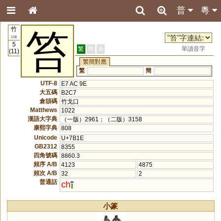
普
粵
竹
笞
118
5
繁
簡
港
單讀音字
(11)
繁簡對應
繁
簡
UTF-8
E7 AC 9E
大五碼
B2C7
倉頡碼
竹戈口
Matthews
1022
漢語大字典
（一版）2961；（二版）3158
康熙字典
808
Unicode
U+7B1E
GB2312
8355
四角號碼
8860.3
頻序 A/B
4123
4875
頻次 A/B
32
2
普通話
ch
小篆