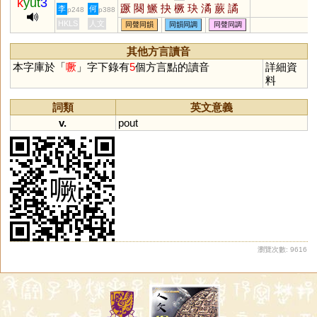
k
yut
3
蹶
闋
鱖
抉
橛
玦
潏
蕨
譎
李
何
p248
p388
鴃
憰
觖
趹
鈌
蒛
駃
瘚
鵙
HKLS
人文
同聲同韻
同韻同調
同聲同調
鐍
蟨
璚
芵
鶪
嶡
吷
僪
鷢
殌
赽
趉
蚗
泬
孓
觼
劂
其他方言讀音
本字庫於「
噘
」字下錄有
5
個方言點的讀音
詳細資
料
詞類
英文意義
v.
pout
瀏覽次數: 9616