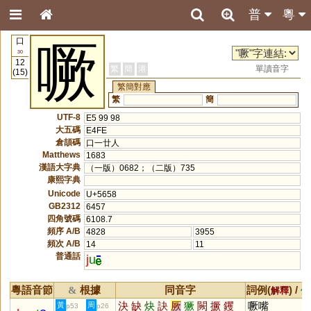
普
粵
口
噘
30
12
繁
簡
港
單讀音字
(15)
繁簡對應
繁
簡
UTF-8
E5 99 98
大五碼
E4FE
倉頡碼
口一廿人
Matthews
1683
漢語大字典
（一版）0682；（二版）735
康熙字典
Unicode
U+5658
GB2312
6457
四角號碼
6108.7
頻序 A/B
4828
3955
頻次 A/B
14
11
普通話
j
u
粵語音節
根據
同音字
詞例(
) /
&
解釋
備
決
缺
炔
訣
厥
獗
闕
撅
钁
噘嘴
黃
周
p53
p26