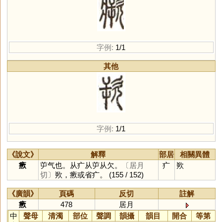
字例:
1/1
其他
字例:
1/1
《說文》
解釋
部居
相關異體
瘚
屰气也。从疒从屰从欠。
〔居月
疒
欮
切〕
欮，瘚或省疒。
(155 / 152)
《廣韻》
頁碼
反切
註解
瘚
478
居月
中
聲母
清濁
部位
聲調
韻攝
韻目
開合
等第