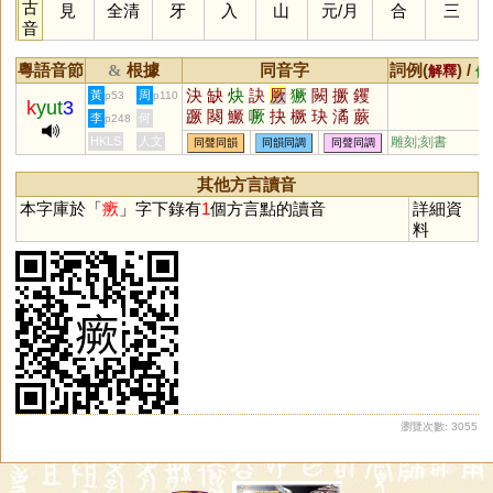
古
見
全清
牙
入
山
元
/
月
合
三
音
粵語音節
根據
同音字
詞例(
) /
&
解釋
備
決
缺
炔
訣
厥
獗
闕
撅
钁
黃
周
p53
p110
k
yut
3
蹶
闋
鱖
噘
抉
橛
玦
潏
蕨
李
何
p248
譎
鴃
蟨
趹
觖
芵
鈌
泬
蒛
HKLS
人文
雕刻;刻書
同聲同韻
同韻同調
同聲同調
觼
劂
駃
鵙
鐍
孓
璚
憰
鶪
嶡
吷
僪
鷢
殌
赽
趉
蚗
其他方言讀音
本字庫於「
瘚
」字下錄有
1
個方言點的讀音
詳細資
料
瀏覽次數: 3055