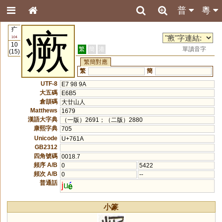
普
粵
疒
瘚
104
10
繁
簡
港
單讀音字
(15)
繁簡對應
繁
簡
UTF-8
E7 98 9A
大五碼
E6B5
倉頡碼
大廿山人
Matthews
1679
漢語大字典
（一版）2691；（二版）2880
康熙字典
705
Unicode
U+761A
GB2312
四角號碼
0018.7
頻序 A/B
0
5422
頻次 A/B
0
--
普通話
j
u
小篆