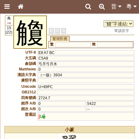
普
粵
角
觼
148
15
繁
簡
港
單讀音字
(22)
繁簡對應
繁
簡
UTF-8
E8 A7 BC
大五碼
C5A9
倉頡碼
弓月弓月水
Matthews
0
漢語大字典
（一版）3934
康熙字典
Unicode
U+89FC
GB2312
四角號碼
2724.7
頻序 A/B
0
5422
頻次 A/B
0
--
普通話
j
u
小篆