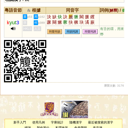
粵語音節
根據
同音字
詞例(
) /
&
解釋
備
決
缺
炔
訣
厥
獗
闕
撅
钁
黃
周
p53
p162
k
yut
3
蹶
闋
鱖
噘
抉
橛
玦
潏
蕨
李
何
p389
譎
鴃
憰
觖
趹
鈌
蒛
駃
瘚
HKLS
人文
有舌的環，用來縏
同聲同韻
同韻同調
同聲同調
鵙
鐍
蟨
璚
芵
鶪
嶡
吷
僪
轡
鷢
殌
赽
趉
蚗
泬
孓
劂
瀏覽次數: 3176
新手入門
使用凡例
字庫統計
隨機漢字
最近被搜索的漢字
鳴謝
製作單位
私隱政策
免責聲明
意見簿