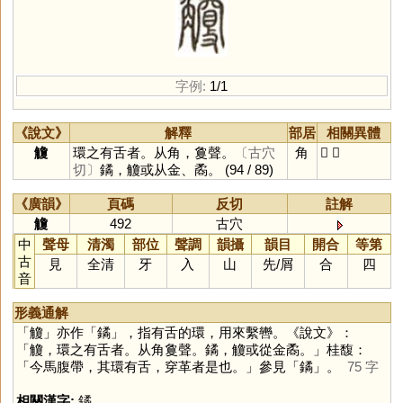
字例:
1/1
《說文》
解釋
部居
相關異體
觼
環之有舌者。从角，敻聲。
〔古穴
角
𧥎
鐍
切〕
鐍，觼或从金、矞。
(94 / 89)
《廣韻》
頁碼
反切
註解
觼
492
古穴
中
聲母
清濁
部位
聲調
韻攝
韻目
開合
等第
古
見
全清
牙
入
山
先
/
屑
合
四
音
形義通解
「
觼
」亦作「
鐍
」，指有舌的環，用來繫轡。《說文》：
「觼，環之有舌者。从角敻聲。鐍，觼或從金矞。」桂馥：
「今馬腹帶，其環有舌，穿革者是也。」參見「
鐍
」。
75 字
相關漢字:
鐍