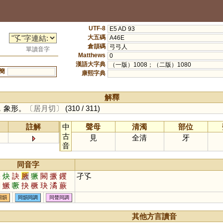
UTF-8
E5 AD 93
大五碼
A46E
倉頡碼
弓弓人
單讀音字
Matthews
0
漢語大字典
（一版）1008；（二版）1080
簡
康熙字典
解釋
，象形。
〔居月切〕
(310 / 311)
註解
中
聲母
清濁
部位
古
見
全清
牙
音
同音字
缺
炔
訣
厥
獗
闕
撅
钁
孑孓
闋
鱖
噘
抉
橛
玦
潏
蕨
鴃
憰
觖
趹
鈌
蒛
駃
瘚
同韻
同韻同調
同聲同調
鐍
蟨
璚
芵
鶪
嶡
吷
僪
殌
赽
趉
蚗
泬
劂
觼
其他方言讀音