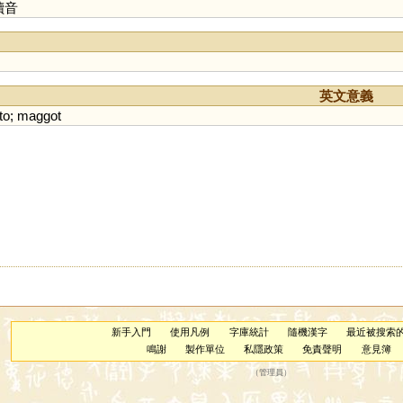
讀音
英文意義
to
;
maggot
新手入門
使用凡例
字庫統計
隨機漢字
最近被搜索
鳴謝
製作單位
私隱政策
免責聲明
意見簿
（
管理員
）