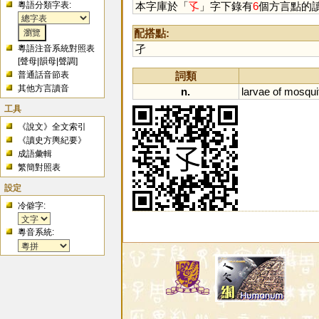
粵語分類字表:
本字庫於「
孓
」字下錄有
6
個方言點的
配搭點:
孑
粵語注音系統對照表
[
聲母
|
韻母
|
聲調
]
詞類
普通話音節表
其他方言讀音
n.
larvae
of
mosqui
工具
《說文》全文索引
《讀史方輿紀要》
成語彙輯
繁簡對照表
設定
冷僻字:
粵音系統: