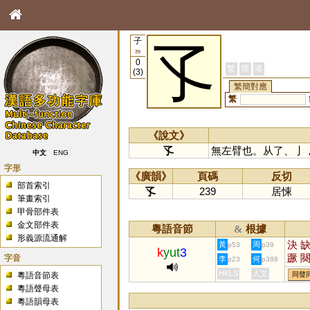
子
孓
39
0
繁
簡
港
(3)
繁簡對應
繁
《說文》
孓
無左臂也。从了、亅
中文
ENG
字形
《廣韻》
頁碼
反切
部首索引
孓
239
居悚
筆畫索引
甲骨部件表
金文部件表
粵語音節
根據
&
形義源流通解
決
黃
周
p53
p39
k
yut
3
蹶
字音
李
何
p23
p388
譎
HKLS
人文
粵語音節表
同聲
鵙
粵語聲母表
鷢
粵語韻母表