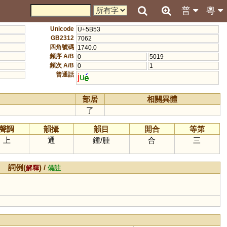
普
粵
Unicode
U+5B53
GB2312
7062
四角號碼
1740.0
頻序 A/B
0
5019
頻次 A/B
0
1
普通話
j
u
部居
相關異體
了
聲調
韻攝
韻目
開合
等第
上
通
鍾
/
腫
合
三
詞例(
) /
解釋
備註