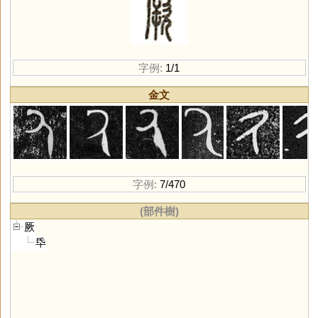
字例:
1/1
金文
字例:
7/470
(部件樹)
厥
氒