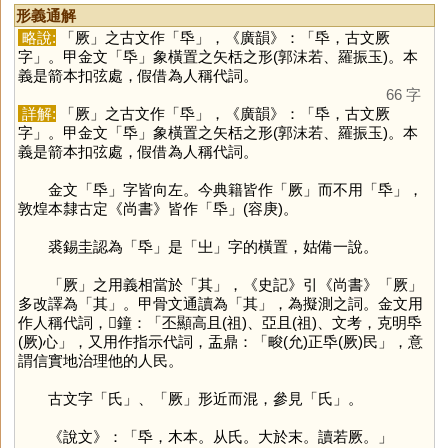
形義通解
略說:
「
厥
」之古文作「
氒
」，《廣韻》：「氒，古文厥
字」。甲金文「
氒
」象橫置之矢栝之形(郭沫若、羅振玉)。本
義是箭本扣弦處，假借為人稱代詞。
66 字
詳解:
「
厥
」之古文作「
氒
」，《廣韻》：「氒，古文厥
字」。甲金文「
氒
」象橫置之矢栝之形(郭沫若、羅振玉)。本
義是箭本扣弦處，假借為人稱代詞。
金文「
氒
」字皆向左。今典籍皆作「
厥
」而不用「
氒
」，
敦煌本隸古定《尚書》皆作「
氒
」(容庚)。
裘錫圭認為「
氒
」是「
㞢
」字的橫置，姑備一說。
「
厥
」之用義相當於「
其
」，《史記》引《尚書》「
厥
」
多改譯為「
其
」。甲骨文通讀為「
其
」，為擬測之詞。金文用
作人稱代詞，𤼈鐘：「丕顯高且(祖)、亞且(祖)、文考，克明氒
(厥)心」，又用作指示代詞，盂鼎：「畯(允)正氒(厥)民」，意
謂信實地治理他的人民。
古文字「
氏
」、「
厥
」形近而混，參見「
氏
」。
《說文》：「氒，木本。从氏。大於末。讀若厥。」