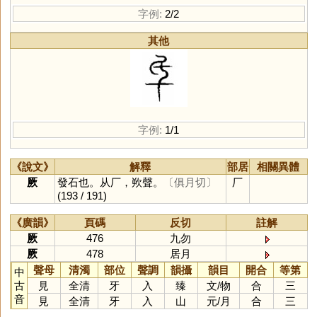
字例:
2/2
其他
字例:
1/1
《說文》
解釋
部居
相關異體
厥
發石也。从厂，欮聲。
〔俱月切〕
厂
(193 / 191)
《廣韻》
頁碼
反切
註解
厥
476
九勿
厥
478
居月
聲母
清濁
部位
聲調
韻攝
韻目
開合
等第
中
古
見
全清
牙
入
臻
文
/
物
合
三
音
見
全清
牙
入
山
元
/
月
合
三