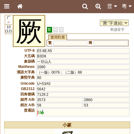
普
粵
厂
厥
27
10
繁
簡
港
單讀音字
(12)
繁簡對應
繁
簡
UTF-8
E5 8E A5
大五碼
B3D6
倉頡碼
一廿山人
Matthews
1680
漢語大字典
（一版）0076；（二版）88
康熙字典
90
Unicode
U+53A5
GB2312
5642
四角號碼
7128.2
頻序 A/B
3573
2860
頻次 A/B
58
53
普通話
j
u
小篆