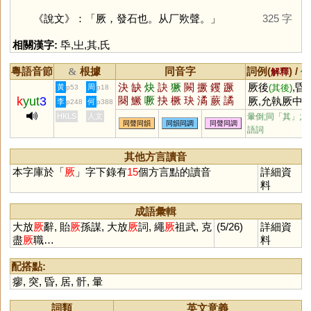
《說文》：「厥，發石也。从厂欮聲。」
325 字
相關漢字:
氒
,
㞢
,
其
,
氏
粵語音節
根據
同音字
詞例(
) /
&
解釋
備
決
缺
炔
訣
獗
闕
撅
钁
蹶
厥後
,昏
黃
周
(其後)
p53
p18
k
yut
3
闋
鱖
噘
抉
橛
玦
潏
蕨
譎
厥,允執厥中,
李
何
p248
p388
鴃
憰
觖
趹
鈌
蒛
駃
瘚
鵙
放厥辭
HKLS
人文
暈倒;同「
其
」;助
同聲同韻
同韻同調
同聲同調
鐍
蟨
璚
芵
鶪
嶡
吷
僪
鷢
語詞
殌
赽
趉
蚗
泬
孓
觼
劂
其他方言讀音
本字庫於「
厥
」字下錄有
15
個方言點的讀音
詳細資
料
成語彙輯
大放
厥
辭, 貽
厥
孫謀, 大放
厥
詞, 繩
厥
祖武, 克
(5/26)
詳細資
盡
厥
職…
料
配搭點:
瘳
,
突
,
昏
,
居
,
骭
,
暈
詞類
英文意義