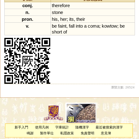
conj.
therefore
n.
stone
pron.
his
,
her
;
its
,
their
v.
be
faint
,
fall
into
a
coma
;
kowtow
;
be
short
of
瀏覽次數: 26524
新手入門
使用凡例
字庫統計
隨機漢字
最近被搜索的漢字
鳴謝
製作單位
私隱政策
免責聲明
意見簿