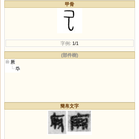
甲骨
字例:
1/1
(部件樹)
厥
氒
簡帛文字