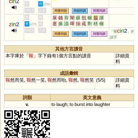
c
in
2
李
何
p200
HKLS
人文
同聲同韻
同韻同調
同聲同調
展
錢
剪
闡
碾
戩
輾
翦
蹍
黃
周
蹇
搌
譾
嘽
揃
蕆
劗
橏
榐
z
in
2
李
何
p275
瑐
嫸
媊
黵
燀
幝
鬋
樿
灛
c
in
2
HKLS
人文
「囅
」的
同聲同韻
同韻同調
同聲同調
皽
諓
帴
讀字
其他方言讀音
本字庫於「
囅
」字下錄有
1
個方言點的讀音
詳細資
料
成語彙輯
囅
然而笑,
囅
然一笑,
囅
然而咍,
囅
然,
囅
然笑
(5/5)
詳細資
料
詞類
英文意義
v.
to
laugh
;
to
burst
into
laughter