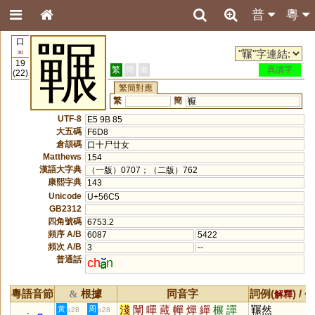
普
粵
口
囅
30
19
繁
簡
港
異讀字
(22)
繁簡對應
繁
簡
冁
UTF-8
E5 9B 85
大五碼
F6D8
倉頡碼
口十尸廿女
Matthews
154
漢語大字典
（一版）0707；（二版）762
康熙字典
143
Unicode
U+56C5
GB2312
四角號碼
6753.2
頻序 A/B
6087
5422
頻次 A/B
3
--
普通話
ch
n
粵語音節
根據
同音字
詞例(
) /
&
解釋
備
淺
闡
嘽
蕆
幝
燀
繟
榐
譂
囅然
黃
周
p28
p28