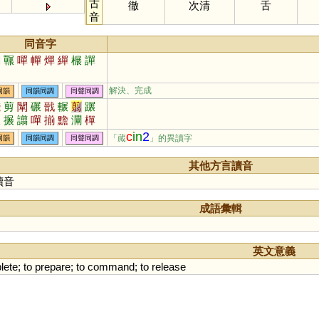
古
徹
次清
舌
音
同音字
闡
囅
嘽
幝
燀
繟
榐
譂
解決、完成
同韻
同韻同調
同聲同調
錢
剪
闡
碾
戩
輾
翦
蹍
囅
搌
譾
嘽
揃
黵
灛
樿
皽
鬋
諓
幝
燀
媊
帴
嫸
c
in
2
「蕆
」的異讀字
同韻
同韻同調
同聲同調
榐
橏
其他方言讀音
讀音
成語彙輯
英文意義
lete
;
to
prepare
;
to
command
;
to
release