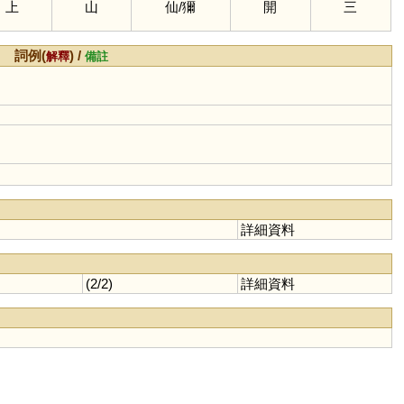
上
山
仙
/
獮
開
三
詞例(
) /
解釋
備註
詳細資料
(2/2)
詳細資料