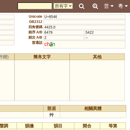
普
粵
Unicode
U+8546
GB2312
四角號碼
4425.0
頻序 A/B
6479
5422
頻次 A/B
2
--
普通話
ch
n
件樹)
簡帛文字
其他
部居
相關異體
艸
聲調
韻攝
韻目
開合
等第