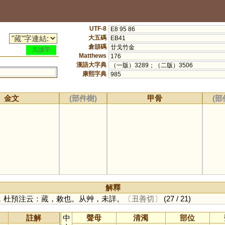
UTF-8
E8 95 86
大五碼
EB41
倉頡碼
廿戈竹金
異讀字
Matthews
176
漢語大字典
（一版）3289；（二版）3506
康熙字典
985
金文
(部件樹)
甲骨
(部
解釋
，杜預注云：蕆，敕也。从艸，未詳。
〔丑善切〕
(27 / 21)
註解
中
聲母
清濁
部位