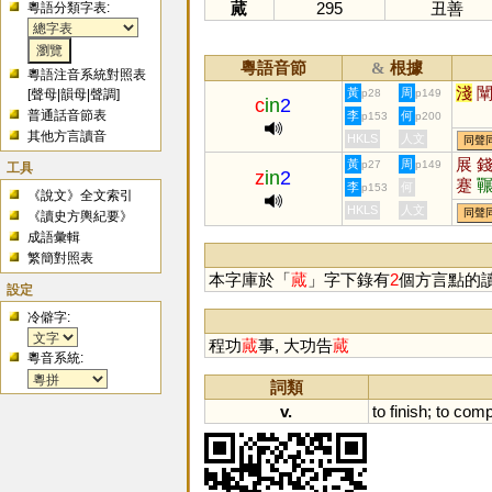
蕆
295
丑善
粵語分類字表:
粵語音節
根據
&
粵語注音系統對照表
淺
黃
周
[
聲母
|
韻母
|
聲調
]
p28
p149
c
in
2
普通話音節表
李
何
p153
p200
其他方言讀音
HKLS
人文
同聲
展
黃
周
p27
p149
工具
z
in
2
蹇
李
何
p153
《說文》全文索引
劗
HKLS
人文
同聲
《讀史方輿紀要》
瑐
成語彙輯
繁簡對照表
本字庫於「
蕆
」字下錄有
2
個方言點的
設定
冷僻字:
程功
蕆
事, 大功告
蕆
粵音系統:
詞類
v.
to
finish
;
to
comp