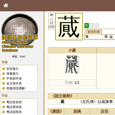
艸
蕆
140
12
繁
簡
港
(18)
繁簡對應
繁
簡
蒇
小篆
中文
ENG
字形
部首索引
筆畫索引
甲骨部件表
字例:
1/1
金文部件表
形義源流通解
字音
《說文新附》
蕆
《左氏傳》以蕆陳事
粵語音節表
粵語聲母表
《廣韻》
頁碼
反切
粵語韻母表