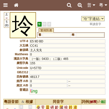
普
粵
土
坽
32
5
繁
簡
港
單讀音字
(8)
繁簡對應
繁
簡
UTF-8
E5 9D BD
大五碼
CC41
倉頡碼
土人戈戈
Matthews
0
漢語大字典
（一版）0433；（二版）465
康熙字典
155
Unicode
U+577D
GB2312
四角號碼
4813.7
頻序 A/B
0
--
頻次 A/B
0
--
普通話
l
ng
粵語音節
根據
同音字
詞例(
) /
&
解釋
備註
令
零
靈
磷
齡
陵
棱
鈴
凌
黃
周