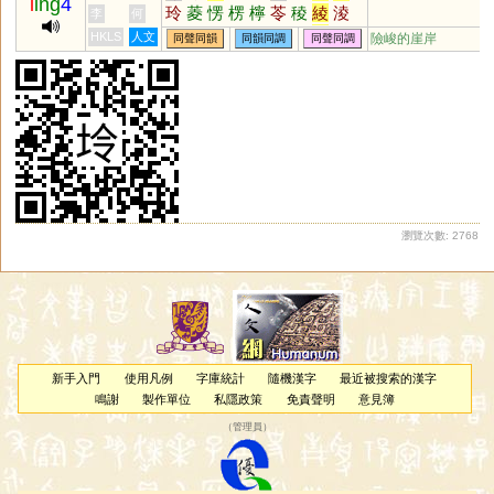
l
ing
4
玲
菱
愣
楞
檸
苓
稜
綾
淩
李
何
伶
翎
聆
泠
鯪
拎
羚
笭
柃
HKLS
人文
險峻的崖岸
同聲同韻
同韻同調
同聲同調
舲
囹
欞
蛉
酃
崚
橈
醽
呤
瓴
鴒
𦉢
夌
爧
倰
澪
蘦
霝
蔆
薐
輘
櫺
岭
怜
狑
軨
詅
堎
彾
姈
婈
琌
駖
昤
蕶
砱
踜
皊
靇
錂
裬
瀏覽次數: 2768
新手入門
使用凡例
字庫統計
隨機漢字
最近被搜索的漢字
鳴謝
製作單位
私隱政策
免責聲明
意見簿
（
管理員
）