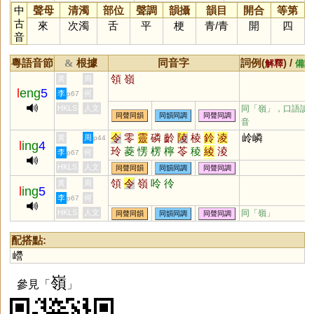
中
聲母
清濁
部位
聲調
韻攝
韻目
開合
等第
古
來
次濁
舌
平
梗
青
/
青
開
四
音
粵語音節
根據
同音字
詞例(
) /
&
解釋
備註
領
嶺
黃
周
l
eng
5
李
何
p67
HKLS
人文
同「
嶺
」，口語讀
同聲同韻
同韻同調
同聲同調
音
令
零
靈
磷
齡
陵
棱
鈴
凌
岭嶙
黃
周
p44
l
ing
4
玲
菱
愣
楞
檸
苓
稜
綾
淩
李
何
p67
伶
翎
聆
泠
鯪
拎
羚
笭
柃
HKLS
人文
同聲同韻
同韻同調
同聲同調
舲
囹
欞
蛉
酃
崚
橈
醽
呤
領
令
嶺
呤
彾
黃
周
l
ing
5
瓴
鴒
𦉢
夌
坽
爧
倰
澪
蘦
蔆
李
何
p67
霝
薐
櫺
怜
狑
輘
軨
堎
詅
HKLS
人文
同「
嶺
」
同聲同韻
同韻同調
同聲同調
彾
姈
婈
琌
駖
昤
蕶
砱
踜
皊
靇
錂
裬
配搭點:
巆
嶺
參見「
」