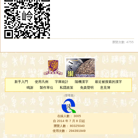
瀏覽次數: 4755
新手入門
使用凡例
字庫統計
隨機漢字
最近被搜索的漢字
鳴謝
製作單位
私隱政策
免責聲明
意見簿
（
管理員
）
在線人數： 3005
自 2014 年 7 月 8 日起
瀏覽人數： 80325040
使用次數： 294391949