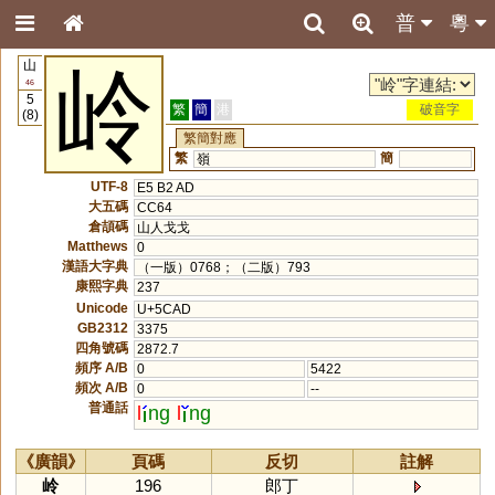
普
粵
山
岭
46
5
繁
簡
港
破音字
(8)
繁簡對應
繁
簡
嶺
UTF-8
E5 B2 AD
大五碼
CC64
倉頡碼
山人戈戈
Matthews
0
漢語大字典
（一版）0768；（二版）793
康熙字典
237
Unicode
U+5CAD
GB2312
3375
四角號碼
2872.7
頻序 A/B
0
5422
頻次 A/B
0
--
普通話
l
ng
l
ng
《廣韻》
頁碼
反切
註解
岭
196
郎丁