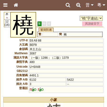
普
粵
木
橈
75
12
繁
簡
港
異讀破音字
(16)
繁簡對應
繁
簡
桡
UTF-8
E6 A9 88
大五碼
BEF8
倉頡碼
木土土山
Matthews
3087
漢語大字典
（一版）1286；（二版）1379
康熙字典
480
Unicode
U+6A48
GB2312
四角號碼
4491.1
頻序 A/B
6132
5422
頻次 A/B
3
--
普通話
n
o
r
o
小篆