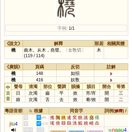
字例:
1/1
《說文》
解釋
部居
相關異體
橈
曲木。从木，堯聲。
〔女敎切〕
木
(119 / 114)
《廣韻》
頁碼
反切
註解
橈
148
如招
橈
416
奴敎
聲母
清濁
部位
聲調
韻攝
韻目
開合
等第
中
古
日
次濁
齒
平
效
宵
/
宵
開
三
音
娘
次濁
舌
去
效
肴
/
效
開
二
粵語音節
根據
同音字
詞例(
) /
&
解釋
備
搖
陶
姚
遙
窯
饒
謠
堯
徭
黃
周
p80
瑤
僥
繇
鷂
洮
鰩
嬈
嶢
垚
j
iu
4
李
何
p172
猺
蟯
軺
䌛
脁
媱
愮
傜
珧
n
aau
4
HKLS
人文
「橈
」