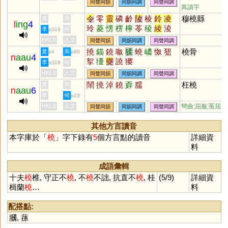
同聲同韻
同韻同調
同聲同調
銚
榣
蕘
颻
襓
嗂
顤
摿
烑
異讀字
穘
令
零
靈
磷
齡
陵
棱
鈴
凌
穆橈縣
黃
周
l
ing
4
玲
菱
愣
楞
檸
苓
稜
綾
淩
李
何
p319
伶
翎
聆
泠
鯪
拎
羚
笭
柃
HKLS
人文
同聲同韻
同韻同調
同聲同調
舲
囹
欞
蛉
酃
崚
醽
呤
瓴
撓
錨
鐃
呶
猱
蟯
嶩
怓
峱
橈骨
黃
周
p4
p80
n
aau
4
鴒
𦉢
岭
爧
倰
澪
蘦
蔆
霝
薐
挐
獶
夒
譊
獿
李
何
p319
夌
櫺
怜
狑
輘
軨
堎
詅
坽
HKLS
人文
同聲同韻
同韻同調
同聲同調
彾
姈
婈
琌
駖
昤
蕶
砱
踜
鬧
撓
淖
鐃
孬
臑
枉橈
黃
周
皊
靇
錂
裬
n
aau
6
李
何
p23
HKLS
人文
彎曲;屈服;冤屈
同聲同韻
同韻同調
同聲同調
其他方言讀音
本字庫於「
橈
」字下錄有
5
個方言點的讀音
詳細資
料
成語彙輯
十夫
橈
椎, 守正不
橈
, 不
橈
不詘, 抗直不
橈
, 桂
(5/9)
詳細資
楫蘭
橈
…
料
配搭點:
膕
,
蓀