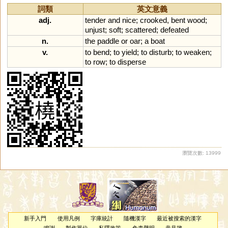
詞類
英文意義
adj.
tender
and
nice
;
crooked
,
bent
wood
;
unjust
;
soft
;
scattered
;
defeated
n.
the
paddle
or
oar
;
a
boat
v.
to
bend
;
to
yield
;
to
disturb
;
to
weaken
;
to
row
;
to
disperse
瀏覽次數: 13999
新手入門
使用凡例
字庫統計
隨機漢字
最近被搜索的漢字