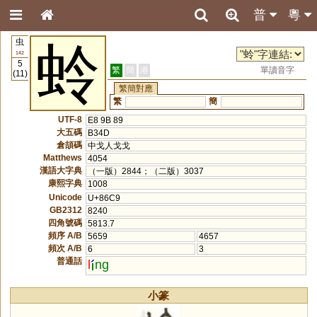
普
粵
虫
蛉
142
5
繁
簡
港
單讀音字
(11)
繁簡對應
繁
簡
UTF-8
E8 9B 89
大五碼
B34D
倉頡碼
中戈人戈戈
Matthews
4054
漢語大字典
（一版）2844；（二版）3037
康熙字典
1008
Unicode
U+86C9
GB2312
8240
四角號碼
5813.7
頻序 A/B
5659
4657
頻次 A/B
6
3
普通話
l
ng
小篆