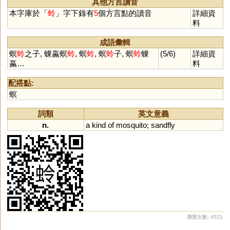
其他方言讀音
岭
櫺
狑
薐
輘
堎
軨
詅
坽
本字庫於「
蛉
」字下錄有
5
個方言點的讀音
詳細資
彾
姈
婈
琌
駖
昤
蕶
砱
踜
料
皊
靇
錂
裬
成語彙輯
螟
蛉
之子, 蜾蠃螟
蛉
, 螟
蛉
, 螟
蛉
子, 螟
蛉
蜾
(5/6)
詳細資
蠃…
料
配搭點:
螟
詞類
英文意義
n.
a
kind
of
mosquito
;
sandfly
瀏覽次數: 4521