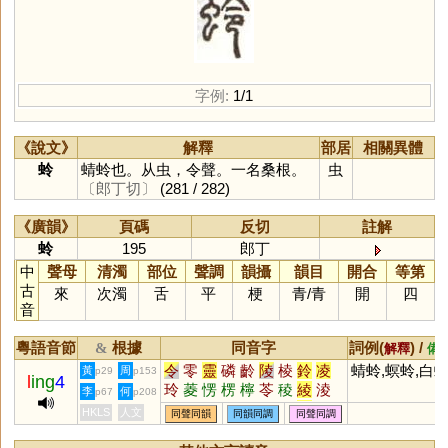
字例:
1/1
《說文》
解釋
部居
相關異體
蛉
蜻蛉也。从虫，令聲。一名桑根。
虫
〔郎丁切〕
(281 / 282)
《廣韻》
頁碼
反切
註解
蛉
195
郎丁
中
聲母
清濁
部位
聲調
韻攝
韻目
開合
等第
古
來
次濁
舌
平
梗
青
/
青
開
四
音
粵語音節
根據
同音字
詞例(
) /
&
解釋
備
令
零
靈
磷
齡
陵
棱
鈴
凌
蜻蛉,螟蛉,白
黃
周
p29
p153
l
ing
4
玲
菱
愣
楞
檸
苓
稜
綾
淩
李
何
p67
p208
伶
翎
聆
泠
鯪
拎
羚
笭
柃
HKLS
人文
同聲同韻
同韻同調
同聲同調
舲
囹
欞
酃
崚
橈
醽
呤
瓴
鴒
𦉢
怜
爧
倰
澪
蔆
蘦
霝
夌