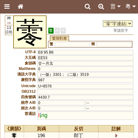
普
粵
艸
蕶
140
13
繁
簡
港
單讀音字
(19)
繁簡對應
繁
簡
UTF-8
E8 95 B6
大五碼
EE53
倉頡碼
廿一月戈
Matthews
0
漢語大字典
（一版）3301；（二版）3519
康熙字典
987
Unicode
U+8576
GB2312
四角號碼
4430.7
頻序 A/B
0
--
頻次 A/B
0
--
普通話
l
ng
《廣韻》
頁碼
反切
註解
蕶
196
郎丁