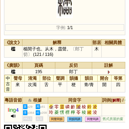
字例:
1/1
《說文》
解釋
部居
相關異體
櫺
楯閒子也。从木，霝聲。
〔郎丁
木
切〕
(121 / 116)
《廣韻》
頁碼
反切
註解
櫺
195
郎丁
中
聲母
清濁
部位
聲調
韻攝
韻目
開合
等第
古
來
次濁
舌
平
梗
青
/
青
開
四
音
粵語音節
根據
同音字
詞例(
) /
&
解釋
備
令
零
靈
磷
齡
陵
棱
鈴
凌
黃
周
p29
p81
l
ing
4
玲
菱
愣
楞
檸
苓
稜
綾
淩
李
何
p364
p208
伶
翎
聆
泠
鯪
拎
羚
笭
柃
HKLS
人文
舊式房屋的窗
同聲同韻
同韻同調
同聲同調
舲
囹
欞
蛉
酃
崚
橈
醽
呤
瓴
鴒
𦉢
岭
爧
倰
澪
蘦
蔆
霝