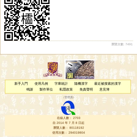
薐
夌
坽
怜
狑
輘
軨
堎
詅
彾
姈
婈
琌
駖
昤
蕶
砱
踜
皊
靇
錂
裬
瀏覽次數: 7491
新手入門
使用凡例
字庫統計
隨機漢字
最近被搜索的漢字
鳴謝
製作單位
私隱政策
免責聲明
意見簿
（
管理員
）
在線人數： 2703
自 2014 年 7 月 8 日起
瀏覽人數： 80118192
使用次數： 294019804