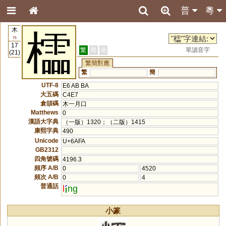
普
粵
木
櫺
75
17
繁
簡
港
單讀音字
(21)
繁簡對應
繁
簡
UTF-8
E6 AB BA
大五碼
C4E7
倉頡碼
木一月口
Matthews
0
漢語大字典
（一版）1320；（二版）1415
康熙字典
490
Unicode
U+6AFA
GB2312
四角號碼
4196.3
頻序 A/B
0
4520
頻次 A/B
0
4
普通話
l
ng
小篆