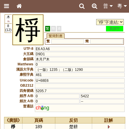
普
粵
木
棦
75
8
繁
簡
港
異讀字
(12)
繁簡對應
繁
簡
UTF-8
E6 A3 A6
大五碼
D9D1
倉頡碼
木月尸木
Matthews
0
漢語大字典
（一版）1235；（二版）1290
康熙字典
461
Unicode
U+68E6
GB2312
四角號碼
5205.7
頻序 A/B
0
5422
頻次 A/B
0
--
普通話
ch
ng
《廣韻》
頁碼
反切
註解
棦
189
楚耕