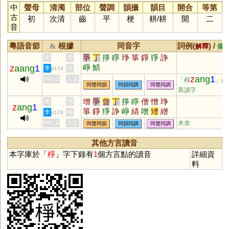
中
聲母
清濁
部位
聲調
韻攝
韻目
開合
等第
古
初
次清
齒
平
梗
耕
/
耕
開
二
音
粵語音節
根據
同音字
詞例(
) /
&
解釋
備
爭
丁
掙
睜
琤
箏
錚
猙
諍
黃
周
崢
鯖
z
aang
1
李
何
p174
z
ang
1
HKLS
人文
「棦
」的
同聲同韻
同韻同調
同聲同調
異讀字
增
爭
曾
丁
掙
睜
僧
憎
琤
黃
周
z
ang
1
箏
錚
猙
諍
崢
綪
噌
矰
繒
李
何
p174
罾
糽
璔
埩
埥
鬙
崝
磳
橧
HKLS
人文
木朿
同聲同韻
同韻同調
同聲同調
其他方言讀音
本字庫於「
棦
」字下錄有
1
個方言點的讀音
詳細資
料