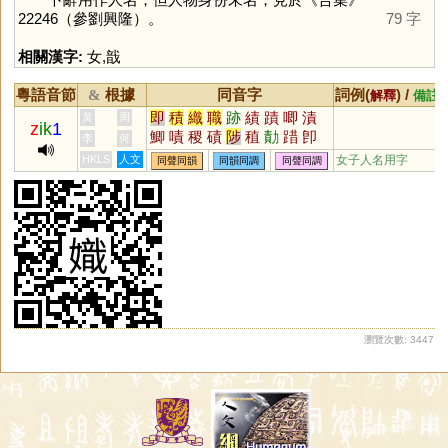
22246（參劉興隆）。
79 字
相關漢字:
女
,
戠
粵語音節
根據
同音字
詞例(
) /
&
解釋
備註
即
積
織
職
跡
績
蹟
唧
漬
黃
周
z
ik
1
鯽
嘖
稷
磧
陟
稙
勣
踖
卽
李
何
畟
膱
樴
蟙
蝍
楖
癪
堲
蘵
HKLS
人文
女子人名用字
同聲同韻
同韻同調
同聲同調
鰿
幘
戠
尐
庴
捗
樍
蠀
唶
瀏覽次數: 3447