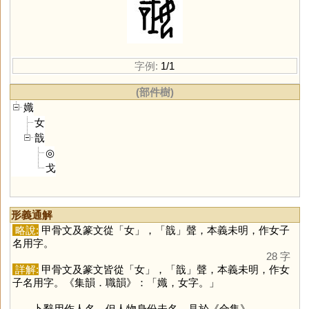
字例:
1/1
(部件樹)
嬂
女
戠
◎
戈
形義通解
略說:
甲骨文及篆文從「
女
」，「
戠
」聲，本義未明，作女子
名用字。
28 字
詳解:
甲骨文及篆文皆從「
女
」，「
戠
」聲，本義未明，作女
子名用字。《集韻．職韻》：「嬂，女字。」
卜辭用作人名，但人物身份未名，見於《合集》