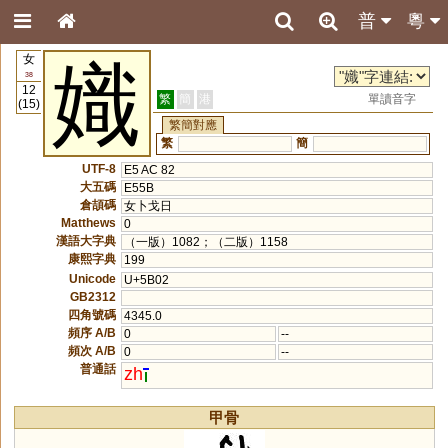
普
粵
女
嬂
38
12
繁
簡
港
單讀音字
(15)
繁簡對應
繁
簡
UTF-8
E5 AC 82
大五碼
E55B
倉頡碼
女卜戈日
Matthews
0
漢語大字典
（一版）1082；（二版）1158
康熙字典
199
Unicode
U+5B02
GB2312
四角號碼
4345.0
頻序 A/B
0
--
頻次 A/B
0
--
普通話
zh
甲骨