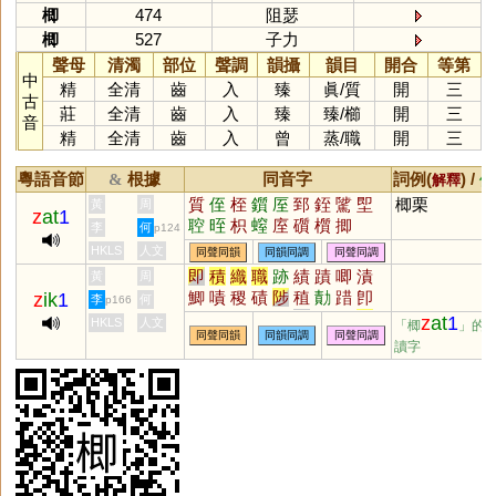
楖
474
阻瑟
楖
527
子力
聲母
清濁
部位
聲調
韻攝
韻目
開合
等第
中
精
全清
齒
入
臻
眞
/
質
開
三
古
莊
全清
齒
入
臻
臻
/
櫛
開
三
音
精
全清
齒
入
曾
蒸
/
職
開
三
粵語音節
根據
同音字
詞例(
) /
&
解釋
備
質
侄
桎
鑕
厔
郅
銍
騭
堲
楖栗
黃
周
z
at
1
聜
晊
枳
螲
庢
礩
櫍
揤
李
何
p124
HKLS
人文
同聲同韻
同韻同調
同聲同調
即
積
織
職
跡
績
蹟
唧
漬
黃
周
鯽
嘖
稷
磧
陟
稙
勣
踖
卽
z
ik
1
李
何
p166
樴
唶
蠀
樍
捗
嬂
庴
尐
戠
z
at
1
HKLS
人文
「楖
」的
同聲同韻
同韻同調
同聲同調
畟
鰿
蘵
癪
蟙
膱
堲
幘
蝍
讀字