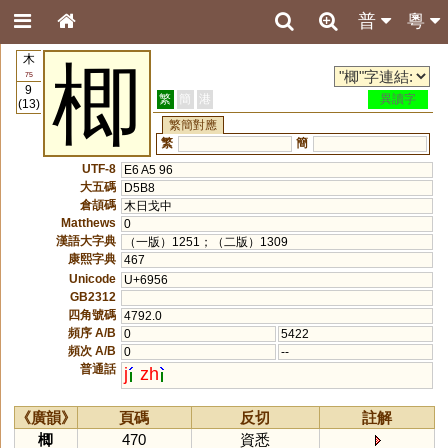
普
粵
木
楖
75
9
繁
簡
港
異讀字
(13)
繁簡對應
繁
簡
UTF-8
E6 A5 96
大五碼
D5B8
倉頡碼
木日戈中
Matthews
0
漢語大字典
（一版）1251；（二版）1309
康熙字典
467
Unicode
U+6956
GB2312
四角號碼
4792.0
頻序 A/B
0
5422
頻次 A/B
0
--
普通話
j
zh
《廣韻》
頁碼
反切
註解
楖
470
資悉