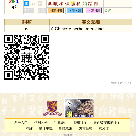
z
ik
1
鯽
嘖
稷
磧
陟
稙
勣
踖
卽
李
何
p306
戠
膱
樴
蟙
蝍
楖
癪
堲
鰿
HKLS
人文
菜名
同聲同韻
同韻同調
同聲同調
畟
幘
尐
庴
嬂
捗
樍
蠀
唶
詞類
英文意義
n.
A
Chinese
herbal
medicine
瀏覽次數: 2610
新手入門
使用凡例
字庫統計
隨機漢字
最近被搜索的漢字
鳴謝
製作單位
私隱政策
免責聲明
意見簿
（
管理員
）