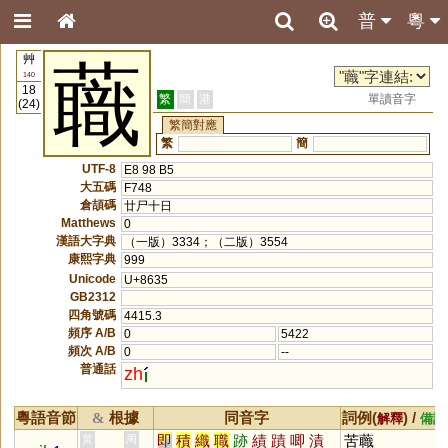
普
粵
艸
蘵
140
18
繁
簡
港
單讀音字
(24)
繁簡對應
繁
簡
UTF-8
E8 98 B5
大五碼
F748
倉頡碼
廿尸十日
Matthews
0
漢語大字典
（一版）3334；（二版）3554
康熙字典
999
Unicode
U+8635
GB2312
四角號碼
4415.3
頻序 A/B
0
5422
頻次 A/B
0
--
普通話
zh
粵語音節
根據
同音字
詞例(
) /
&
解釋
備註
即
積
織
職
跡
績
蹟
唧
漬
苦蘵
黃
周