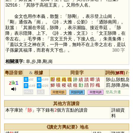
32916：「其陟于高祖王亥」。又用作人名。
金文也用作本義，散盤：「陟剛」，表示登上山崗，
「
剛
」通假為「
崗
」。《詩．大雅．公劉》：「迺陟南岡」。
㝬簋：「其瀕在帝廷，陟降」，表示瀕臨、接近帝廷，「陟
降」表示陞降、上下。《詩．大雅．文王》：「文王陟降，在
帝左右。」毛亨傳：「言文王升天，下接人也。」朱熹集傳：
「蓋以文王之神在天，一升一降，無時不在上帝之左右，是以
子孫蒙其福澤，而君有天下也」。
380 字
相關漢字:
阜
,
步
,
降
,
剛
,
崗
粵語音節
根據
同音字
詞例(
) /
&
解釋
備
即
積
織
職
跡
績
蹟
唧
漬
陟山,陟黜,陟
黃
周
p32
p189
z
ik
1
鯽
嘖
稷
磧
稙
勣
踖
卽
樴
罰,陟降,陟岵
李
何
p149
p226
唶
蠀
樍
捗
嬂
庴
尐
戠
畟
屺
(喻遊子思親)
HKLS
人文
登高;升遷
同聲同韻
同韻同調
同聲同調
鰿
蘵
癪
蟙
膱
楖
堲
幘
蝍
黜陟幽明
(喻賞
罰分明)
其他方言讀音
本字庫於「
陟
」字下錄有
2
個方言點的讀音
詳細資
料
《讀史方輿紀要》地名