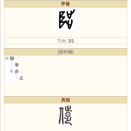
甲骨
字例:
1/1
(部件樹)
陟
阜
步
止
其他