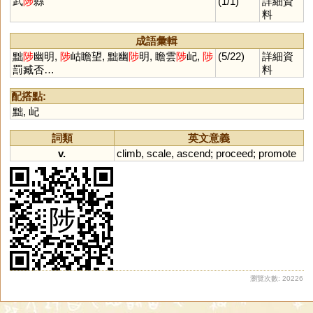
武
陟
縣
(1/1)
詳細資
料
成語彙輯
黜
陟
幽明,
陟
岵瞻望, 黜幽
陟
明, 瞻雲
陟
屺,
陟
(5/22)
詳細資
罰臧否…
料
配搭點:
黜
,
屺
詞類
英文意義
v.
climb
,
scale
,
ascend
;
proceed
;
promote
瀏覽次數: 20226