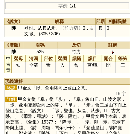
字例:
1/1
《說文》
解釋
部居
相關異體
陟
登也。从𨸏从步。
〔竹力切〕
𠌹，古
𨸏
𠌹
文陟。
(305 / 306)
《廣韻》
頁碼
反切
註解
陟
525
竹力
中
聲母
清濁
部位
聲調
韻攝
韻目
開合
等第
古
知
全清
舌
入
曾
蒸
/
職
開
三
音
形義通解
略說:
甲金文「
陟
」會兩腳向上登山之意。
16 字
詳解:
甲金文從「
阜
」從「
步
」，「
阜
」象山丘、山陵之形，
「
步
」象兩隻腳趾向上的腳，「
阜
」、「
步
」會二足由下而上
登山之意。《說文》：「陟，登也。从𨸏、从步。𠌹，古文
陟。」《爾雅．釋詁》：「陟，陞也。」甲骨文用作本義，表
示登高，《合集》15377：「降陟」，「
降
」與「
陟
」表示下
降與上陞。《詩．周頌．閔余小子》：「念茲皇祖，陟降庭
止。」鄭玄箋：「陟降，上下也。」又用作祭名，《合集》