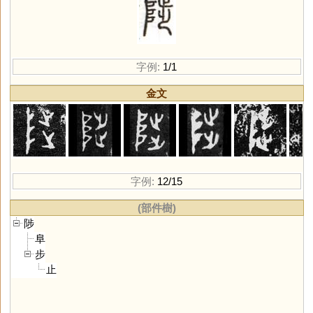
字例:
1/1
金文
字例:
12/15
(部件樹)
陟
阜
步
止