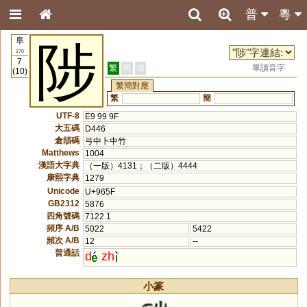
普
粵
阜
陟
170
7
繁
簡
港
單讀音字
(10)
繁簡對應
繁
簡
UTF-8
E9 99 9F
大五碼
D446
倉頡碼
弓中卜中竹
Matthews
1004
漢語大字典
（一版）4131；（二版）4444
康熙字典
1279
Unicode
U+965F
GB2312
5876
四角號碼
7122.1
頻序 A/B
5022
5422
頻次 A/B
12
--
普通話
d
zh
小篆