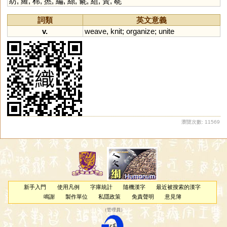
紡
,
羅
,
棉
,
撚
,
編
,
絲
,
毹
,
組
,
篢
,
毼
詞類
英文意義
v.
weave
,
knit
;
organize
;
unite
瀏覽次數: 11569
新手入門
使用凡例
字庫統計
隨機漢字
最近被搜索的漢字
鳴謝
製作單位
私隱政策
免責聲明
意見簿
（
管理員
）