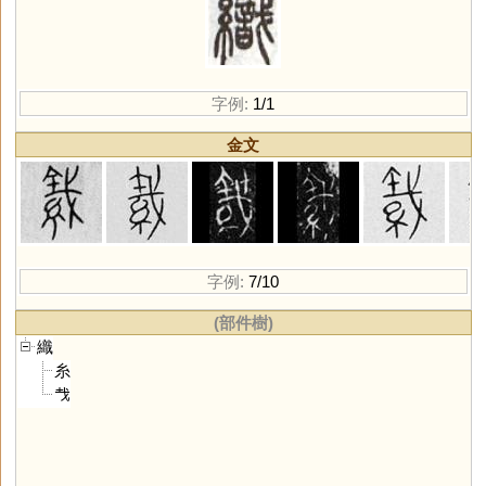
字例:
1/1
金文
字例:
7/10
(部件樹)
織
糸
𢦏