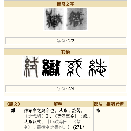
簡帛文字
字例:
2/2
其他
字例:
4/4
《說文》
解釋
部居
相關異體
織
作布帛之總名也。从糸，戠聲。
糸
〔之弋切〕
𥿮，《樂浪挈令》：織，
从糸从式。
【臣鉉等曰：《挈
令》，蓋律令之書也。】
(271 /