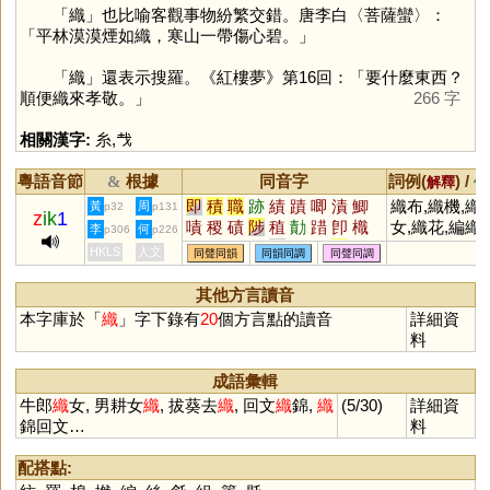
「
織
」也比喻客觀事物紛繁交錯。唐李白〈菩薩蠻〉：
「平林漠漠煙如織，寒山一帶傷心碧。」
「
織
」還表示搜羅。《紅樓夢》第16回：「要什麼東西？
順便織來孝敬。」
266 字
相關漢字:
糸
,
𢦏
粵語音節
根據
同音字
詞例(
) /
&
解釋
備
即
積
職
跡
績
蹟
唧
漬
鯽
織布,織機,織
黃
周
p32
p131
z
ik
1
嘖
稷
磧
陟
稙
勣
踖
卽
樴
女,織花,編織
李
何
p306
p226
唶
蠀
樍
捗
嬂
庴
尐
戠
畟
HKLS
人文
同聲同韻
同韻同調
同聲同調
鰿
蘵
癪
蟙
膱
楖
堲
幘
蝍
其他方言讀音
本字庫於「
織
」字下錄有
20
個方言點的讀音
詳細資
料
成語彙輯
牛郎
織
女, 男耕女
織
, 拔葵去
織
, 回文
織
錦,
織
(5/30)
詳細資
錦回文…
料
配搭點: