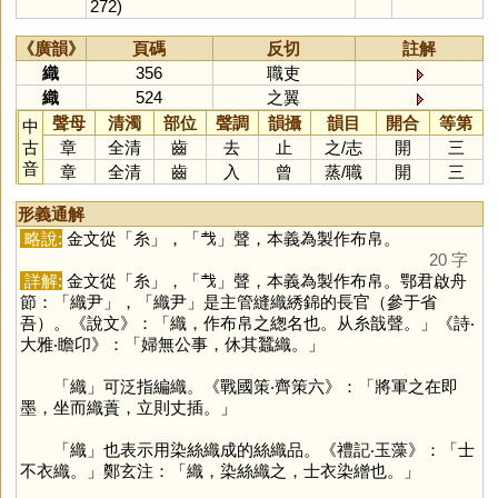
272)
《廣韻》
頁碼
反切
註解
織
356
職吏
織
524
之翼
聲母
清濁
部位
聲調
韻攝
韻目
開合
等第
中
古
章
全清
齒
去
止
之
/
志
開
三
音
章
全清
齒
入
曾
蒸
/
職
開
三
形義通解
略說:
金文從「
糸
」，「
𢦏
」聲，本義為製作布帛。
20 字
詳解:
金文從「
糸
」，「
𢦏
」聲，本義為製作布帛。鄂君啟舟
節：「織尹」，「織尹」是主管縫織綉錦的長官（參于省
吾）。《說文》：「織，作布帛之緫名也。从糸戠聲。」《詩‧
大雅‧瞻卬》：「婦無公事，休其蠶織。」
「
織
」可泛指編織。《戰國策‧齊策六》：「將軍之在即
墨，坐而織蕢，立則丈插。」
「
織
」也表示用染絲織成的絲織品。《禮記‧玉藻》：「士
不衣織。」鄭玄注：「織，染絲織之，士衣染繒也。」