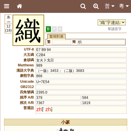
普
粵
糸
織
120
12
繁
簡
港
單讀音字
(18)
繁簡對應
繁
簡
织
UTF-8
E7 B9 94
大五碼
C2B4
倉頡碼
女火卜戈日
Matthews
989
漢語大字典
（一版）3453；（二版）3683
康熙字典
866
Unicode
U+7E54
GB2312
四角號碼
2395.0
頻序 A/B
379
584
頻次 A/B
7367
1819
普通話
zh
zh
小篆