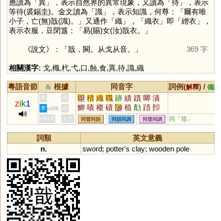
應讀為「
異
」，表示自然界的異常現象，又讀為「
待
」，表示
等待(裘錫圭)。金文讀為「
識
」，表示知識，何尊：「爾有唯
小子，亡(無)戠(識)。」又通作「
織
」，「織衣」即「繒衣」，
表示衣服，豆閉簋：「易(賜)女(汝)戠衣。」
《說文》：「戠，闕。从戈从音。」
369 字
相關漢字:
戈
,
樴
,
杙
,
弋
,
口
,
蝕
,
食
,
異
,
待
,
識
,
織
粵語音節
根據
同音字
詞例(
) /
&
解釋
備註
即
積
織
職
跡
績
蹟
唧
漬
黃
周
z
ik
1
鯽
嘖
稷
磧
陟
稙
勣
踖
卽
李
何
p306
畟
膱
樴
蟙
蝍
楖
癪
堲
蘵
HKLS
人文
同「
埴
」
同聲同韻
同韻同調
同聲同調
鰿
幘
尐
庴
嬂
捗
樍
蠀
唶
詞類
英文意義
n.
sword
;
potter
'
s
clay
;
wooden
pole