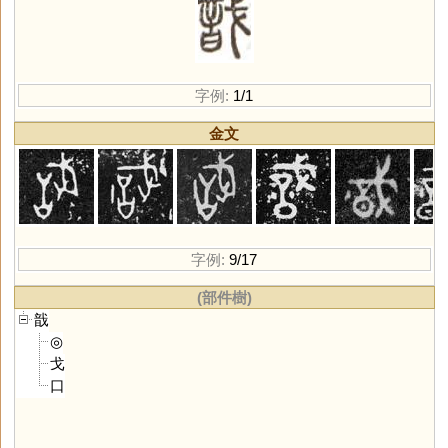
字例:
1/1
金文
字例:
9/17
(部件樹)
戠
◎
戈
口