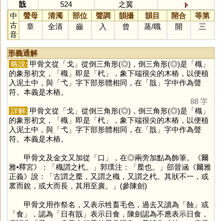
戠
524
之翼
中
聲母
清濁
部位
聲調
韻攝
韻目
開合
等第
古
章
全清
齒
入
曾
蒸
/
職
開
三
音
形義通解
略說:
甲骨文從「
戈
」從倒三角形(◎)，倒三角形(◎)是「
樴
」
的象形初文，「
樴
」即是「
杙
」，象下端很尖的木樁，以便植
入泥土中，與「
弋
」字下部形體相同，在「
戠
」字中作為聲
符。本義是木樁。
88 字
詳解:
甲骨文從「
戈
」從倒三角形(◎)，倒三角形(◎)是「
樴
」
的象形初文，「
樴
」即是「
杙
」，象下端很尖的木樁，以便植
入泥土中，與「
弋
」字下部形體相同，在「
戠
」字中作為聲
符。本義是木樁。
甲骨文及金文又加從「
口
」，在◎兩旁加點為飾筆。《爾
雅•釋宮》：「樴謂之杙。」郭璞注：「橜也。」邵晉涵《爾雅
正義》說：「古謂之橜，又謂之樴，又謂之杙。其狀不一，或
衺而銳，或大而長，其用至廣。」(參陳劍)
甲骨文用作祭名，又表示牲畜毛色，過去又讀為「
蝕
」或
「
食
」，認為「日有戠」表示日食，陳劍認為不應表示日食，