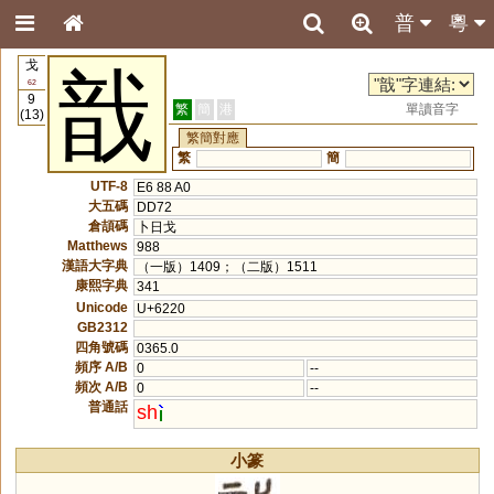
普
粵
戈
戠
62
9
繁
簡
港
單讀音字
(13)
繁簡對應
繁
簡
UTF-8
E6 88 A0
大五碼
DD72
倉頡碼
卜日戈
Matthews
988
漢語大字典
（一版）1409；（二版）1511
康熙字典
341
Unicode
U+6220
GB2312
四角號碼
0365.0
頻序 A/B
0
--
頻次 A/B
0
--
普通話
sh
小篆