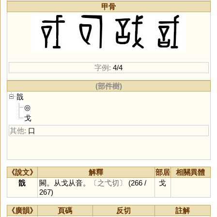
甲骨
字例:
4/4
(部件樹)
戠
◎
戈
其他:
口
《說文》
解釋
部居
相關異體
戠
闕。从戈从音。
〔之弋切〕
(266 /
戈
267)
《廣韻》
頁碼
反切
註解