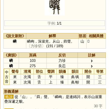
字例:
1/1
《說文新附》
解釋
部居
相關異體
嶙
嶙峋，深崖皃。从山，粦聲。
山
𡽤
〔力珍切〕
(191 / 189)
《廣韻》
頁碼
反切
註解
嶙
103
力珍
嶙
275
良忍
聲母
清濁
部位
聲調
韻攝
韻目
開合
等第
中
古
來
次濁
舌
平
臻
眞
/
眞
開
三
音
來
次濁
舌
上
臻
眞
/
軫
開
三
形義通解
略說:
從「
山
」，「
粦
」聲。「嶙峋」是連綿詞，表示山崖重
疊深邃之貌。
30 字