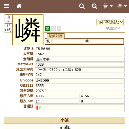
普
粵
山
嶙
46
12
繁
簡
港
單讀音字
(15)
繁簡對應
繁
簡
UTF-8
E5 B6 99
大五碼
E562
倉頡碼
山火木手
Matthews
4029
漢語大字典
（一版）0799；（二版）826
康熙字典
247
Unicode
U+5D99
GB2312
6555
四角號碼
2975.9
頻序 A/B
4835
4156
頻次 A/B
14
8
普通話
l
n
小篆