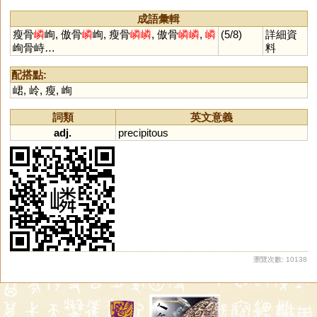
成語彙輯
瘦骨
嶙
峋, 傲骨
嶙
峋, 瘦骨
嶙
嶙
, 傲骨
嶙
嶙
,
嶙
(5/8)
詳細資
峋骨峙…
料
配搭點:
峮
,
岭
,
瘦
,
峋
詞類
英文意義
adj.
precipitous
瀏覽次數: 10138