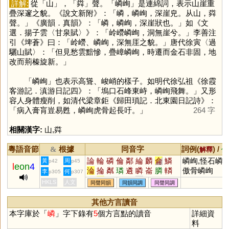
詳解:
從「
山
」，「
粦
」聲。「嶙峋」是連綿詞，表示山崖重
疊深邃之貌。《說文新附》：「嶙，嶙峋，深崖皃。从山，粦
聲。」《廣韻．真韻》：「嶙，嶙峋，深崖狀也。」如《文
選．揚子雲〈甘泉賦〉》：「岭巆嶙峋，洞無崖兮。」李善注
引《埤蒼》曰：「岭巆、嶙峋，深無厓之貌。」唐代徐寅〈過
驪山賦〉：「但見愁雲黯慘，疊嶂嶙峋，時遷而金石非固，地
改而荊榛旋新。」
「嶙峋」也表示高聳、峻峭的樣子。如明代徐弘祖《徐霞
客游記．滇游日記四》：「塢口石峰東峙，嶙峋飛舞。」又形
容人身體瘦削，如清代梁章鉅《歸田瑣記．北東園日記詩》：
「病入膏肓豈易甦，嶙峋虎骨起長吁。」
264 字
相關漢字:
山
,
粦
粵語音節
根據
同音字
詞例(
) /
&
解釋
備
論
輪
磷
倫
鄰
綸
麟
侖
鱗
嶙峋,怪石嶙峋
黃
周
p42
p45
l
eon
4
淪
掄
粼
璘
遴
瞵
崙
膦
轔
傲骨嶙峋
李
何
p305
p307
圇
麐
陯
菕
燐
潾
疄
鏻
驎
HKLS
人文
同聲同韻
同韻同調
同聲同調
壣
駗
棆
暽
翷
繗
碖
踚
蜦
錀
惀
其他方言讀音
本字庫於「
嶙
」字下錄有
5
個方言點的讀音
詳細資
料