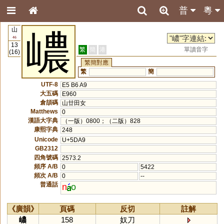
普
粵
山
嶩
46
13
繁
簡
港
單讀音字
(16)
繁簡對應
繁
簡
UTF-8
E5 B6 A9
大五碼
E960
倉頡碼
山廿田女
Matthews
0
漢語大字典
（一版）0800；（二版）828
康熙字典
248
Unicode
U+5DA9
GB2312
四角號碼
2573.2
頻序 A/B
0
5422
頻次 A/B
0
--
普通話
n
o
《廣韻》
頁碼
反切
註解
嶩
158
奴刀