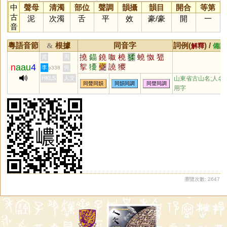
中
聲母
清濁
部位
聲調
韻攝
韻目
開合
等第
古
泥
次濁
舌
平
效
豪
/
豪
開
一
音
粵語音節
根據
同音字
詞例(
) /
&
解釋
備註
撓
錨
鐃
呶
橈
猱
蟯
怓
峱
黃
周
n
aau
4
挐
獶
夒
譊
獿
李
何
p338
HKLS
人文
山東省古山名;人名
同聲同韻
同韻同調
同聲同調
用字
瀏覽次數: 2647