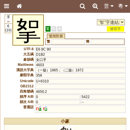
普
粵
手
挐
64
6
繁
簡
港
破音字
(10)
繁簡對應
繁
簡
UTF-8
E6 8C 90
大五碼
D1B2
倉頡碼
女口手
Matthews
4603
漢語大字典
（一版）1865；（二版）1972
康熙字典
358
Unicode
U+6310
GB2312
四角號碼
4650.2
頻序 A/B
0
5422
頻次 A/B
0
--
普通話
n
r
小篆