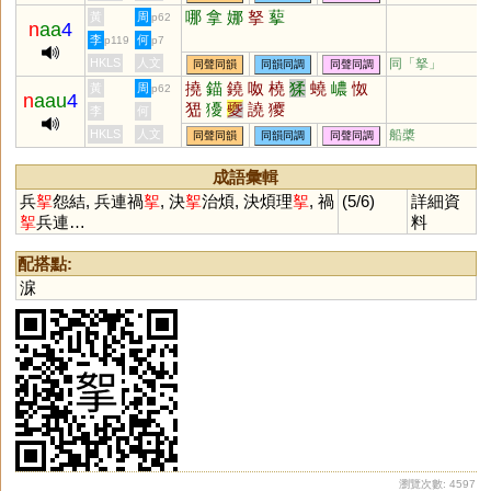
瑜
茹
庾
孺
嵎
盂
銣
揄
諛
哪
拿
娜
拏
蒘
黃
周
p62
n
aa
4
腴
竽
歟
濡
喁
畬
臾
嚅
覦
李
何
p119
p7
璵
臑
艅
崳
旟
繻
邘
歈
毹
HKLS
人文
同「
拏
」
同聲同韻
同韻同調
同聲同調
狳
窬
萸
薷
襦
髃
蝓
雩
踰
撓
錨
鐃
呶
橈
猱
蟯
嶩
怓
黃
周
p62
妤
褕
帤
舁
湡
袽
隃
牏
睮
n
aau
4
峱
獶
夒
譊
獿
羭
蕍
蕠
嬬
鴽
謣
鰅
轝
醹
李
何
鸆
齵
鸒
擩
堣
杅
楰
腢
媮
HKLS
人文
船槳
同聲同韻
同韻同調
同聲同調
与
澞
侞
堬
雓
燸
歶
蒘
硢
釪
鮽
筎
螸
籅
曘
蝡
成語彙輯
兵
挐
怨結, 兵連禍
挐
, 決
挐
治煩, 決煩理
挐
, 禍
(5/6)
詳細資
挐
兵連…
料
配搭點:
淭
瀏覽次數: 4597