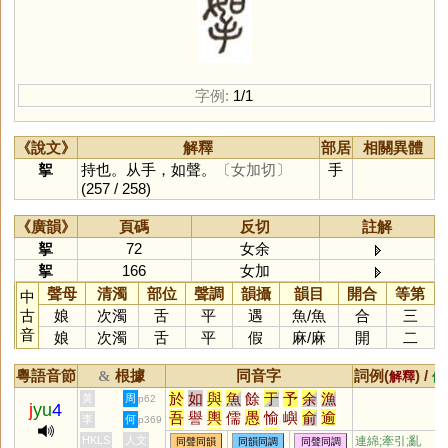
字例:
1/1
《說文》
解釋
部居
相關異體
挐
持也。从手，如聲。
〔女加切〕
手
(257 / 258)
《廣韻》
頁碼
反切
註解
挐
72
女余
挐
166
女加
聲母
清濁
部位
聲調
韻攝
韻目
開合
等第
中
古
娘
次濁
舌
平
遇
魚
/
魚
合
三
音
娘
次濁
舌
平
假
麻
/
麻
開
二
粵語音節
根據
同音字
詞例(
) /
&
解釋
備
於
如
與
魚
餘
于
予
余
漁
黃
周
p62
j
yu
4
吾
譽
輿
儒
愚
愉
嶼
俞
逾
李
何
p369
迂
娛
禺
榆
蠕
虞
渝
隅
圩
HKLS
人文
連綿;牽引;亂
同聲同韻
同韻同調
同聲同調