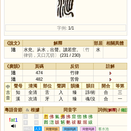
字例:
1/1
《說文》
解釋
部居
相關異體
泏
水皃。从水，出聲。讀若窋。
〔竹
水
律切，又口兀切〕
(231 / 230)
《廣韻》
頁碼
反切
註解
泏
474
竹律
泏
482
苦骨
聲母
清濁
部位
聲調
韻攝
韻目
開合
等第
中
古
知
全清
舌
入
臻
諄
/
術
合
三
音
溪
次清
牙
入
臻
魂
/
沒
合
一
粵語音節
根據
同音字
詞例(
) /
&
解釋
備註
忽
佛
氟
弗
拂
窟
惚
狒
彿
黃
周
f
at
1
囫
淴
韍
魆
艴
祓
黻
堀
紱
李
何
巿
笏
芾
茀
胐
笰
袚
欻
綍
HKLS
人文
蓄水池
同聲同韻
同韻同調
同聲同調