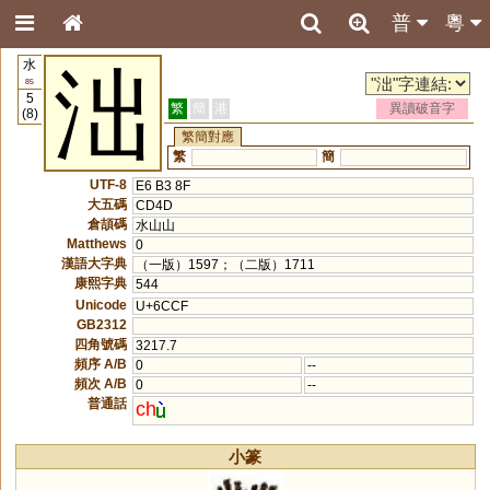
普
粵
水
泏
85
5
繁
簡
港
異讀破音字
(8)
繁簡對應
繁
簡
UTF-8
E6 B3 8F
大五碼
CD4D
倉頡碼
水山山
Matthews
0
漢語大字典
（一版）1597；（二版）1711
康熙字典
544
Unicode
U+6CCF
GB2312
四角號碼
3217.7
頻序 A/B
0
--
頻次 A/B
0
--
普通話
ch
小篆