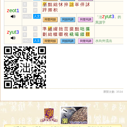
芴
曶
昒
帗
刜
矻
紼
窋
匢
卒
黜
絀
怵
捽
詘
崒
倅
訹
黃
周
冹
啒
柭
柫
烼
翇
圣
踤
揤
枳
z
eot
1
李
何
z
yut
3
HKLS
人文
「泏
」的
同聲同韻
同韻同調
同聲同調
異讀字
準
絕
綴
拙
茁
掇
黜
咄
攥
黃
周
z
yut
3
剟
絀
輟
啜
梲
橇
嘬
錣
叕
李
何
棳
蕞
蝃
毲
敪
歠
餟
毳
蕝
HKLS
人文
水向外流出
同聲同韻
同韻同調
同聲同調
醊
罬
畷
腏
琡
柮
惙
窋
揝
欼
裰
嚽
貀
鵽
蠿
瀏覽次數: 3534