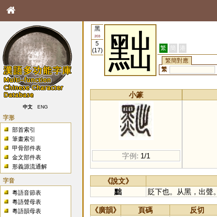
黑
黜
203
5
繁
簡
港
(17)
繁簡對應
繁
小篆
中文
ENG
字形
部首索引
筆畫索引
甲骨部件表
字例:
1/1
金文部件表
形義源流通解
字音
《說文》
黜
貶下也。从黑，出聲
粵語音節表
粵語聲母表
《廣韻》
頁碼
反切
粵語韻母表