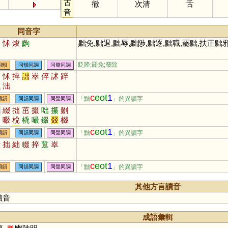
古
徹
次清
舌
音
同音字
絀
怵
焌
齣
黜免,黜退,黜辱,黜陟,黜逐,黜職,罷黜,扶正黜
貶降;罷免;廢除
同韻
同韻同調
同聲同調
絀
怵
捽
詘
崒
倅
訹
踤
枳
泏
c
eot
1
「黜
」的異讀字
同韻
同韻同調
同聲同調
絕
綴
拙
茁
掇
咄
攥
剟
輟
啜
梲
橇
嘬
錣
叕
棳
蕞
蝃
毳
敪
歠
餟
柮
蕝
c
eot
1
「黜
」的異讀字
同韻
同韻同調
同聲同調
罬
畷
腏
琡
揝
惙
窋
欼
綴
拙
絀
輟
捽
踅
崒
泏
嚽
貀
鵽
蠿
c
eot
1
「黜
」的異讀字
同韻
同韻同調
同聲同調
其他方言讀音
讀音
成語彙輯