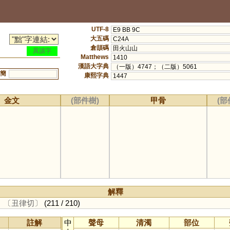
UTF-8
E9 BB 9C
大五碼
C24A
倉頡碼
田火山山
異讀字
Matthews
1410
漢語大字典
（一版）4747；（二版）5061
簡
康熙字典
1447
金文
(部件樹)
甲骨
(部
解釋
。
〔丑律切〕
(211 / 210)
註解
中
聲母
清濁
部位