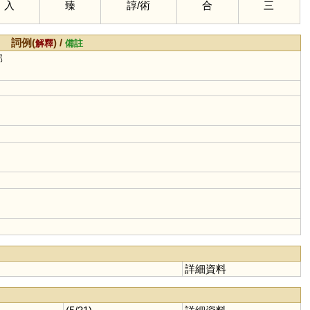
入
臻
諄
/
術
合
三
詞例(
) /
解釋
備註
邪
詳細資料