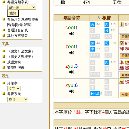
黜
474
丑律
粵語分類字表:
粵語音節
根據
&
粵語注音系統對照表
出
黃
周
[
聲母
|
韻母
|
聲調
]
p44
p213
c
eot
1
普通話音節表
李
何
p321
其他方言讀音
HKLS
人文
同聲
卒
黃
周
p44
p213
工具
z
eot
1
揤
李
何
p77
《說文》全文索引
HKLS
人文
同聲
《讀史方輿紀要》
準
成語彙輯
黃
周
p213
z
yut
3
絀
繁簡對照表
李
何
毲
HKLS
人文
同聲
設定
醊
絕
黃
周
冷僻字:
裰
z
yut
6
李
何
粵音系統:
HKLS
人文
范
同聲
本字庫於「
黜
」字下錄有
4
個方言點的