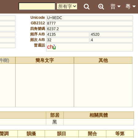
普
粵
Unicode
U+9EDC
GB2312
8777
四角號碼
6237.2
頻序 A/B
4135
4520
頻次 A/B
32
4
普通話
ch
件樹)
簡帛文字
其他
部居
相關異體
黑
聲調
韻攝
韻目
開合
等第