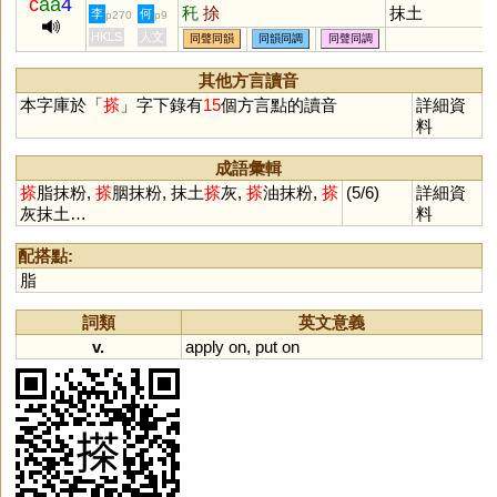
c
aa
4
秅
捈
抹土
李
何
p270
p9
HKLS
人文
同聲同韻
同韻同調
同聲同調
其他方言讀音
本字庫於「
搽
」字下錄有
15
個方言點的讀音
詳細資
料
成語彙輯
搽
脂抹粉,
搽
胭抹粉, 抹土
搽
灰,
搽
油抹粉,
搽
(5/6)
詳細資
灰抹土…
料
配搭點:
脂
詞類
英文意義
v.
apply
on
,
put
on