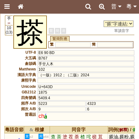
普
粵
手
搽
64
10
繁
簡
港
單讀音字
(13)
繁簡對應
繁
簡
UTF-8
E6 90 BD
大五碼
B767
倉頡碼
手廿人木
Matthews
102
漢語大字典
（一版）1912；（二版）2024
康熙字典
Unicode
U+643D
GB2312
1875
四角號碼
5409.4
頻序 A/B
5223
4323
頻次 A/B
9
6
普通話
ch
粵語音節
根據
同音字
詞例(
) /
&
解釋
備
查
茶
塗
茬
荼
楂
垞
槎
苴
搽油,搽粉,搽
黃
周
p2
p64