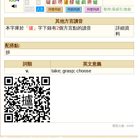
驢
顱
嘮
瀘
醪
轤
鸕
癆
鱸
李
何
壚
臚
鐒
櫨
嶗
纑
艫
獹
璷
HKLS
人文
拏持;張或引;收歛
同聲同韻
同韻同調
同聲同調
嚧
簝
蠦
罏
籚
謱
蟧
簩
僗
玈
浶
鑪
其他方言讀音
本字庫於「
攎
」字下錄有
2
個方言點的讀音
詳細資
料
配搭點:
捗
詞類
英文意義
v.
take
;
grasp
;
choose
瀏覽次數: 3099