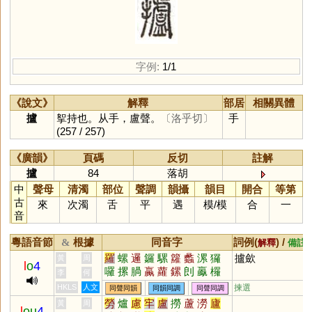
字例:
1/1
《說文》
解釋
部居
相關異體
攎
挐持也。从手，盧聲。
〔洛乎切〕
手
(257 / 257)
《廣韻》
頁碼
反切
註解
攎
84
落胡
中
聲母
清濁
部位
聲調
韻攝
韻目
開合
等第
古
來
次濁
舌
平
遇
模
/
模
合
一
音
粵語音節
根據
同音字
詞例(
) /
&
解釋
備註
羅
螺
邏
鑼
騾
籮
蠡
漯
玀
攎歛
黃
周
l
o
4
囉
摞
腡
蠃
蘿
鏍
剆
鸁
欏
李
何
覶
儸
HKLS
人文
揀選
同聲同韻
同韻同調
同聲同調
勞
爐
慮
牢
盧
撈
蘆
澇
廬
黃
周
l
ou
4