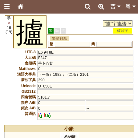
普
粵
手
攎
64
16
繁
簡
港
破音字
(19)
繁簡對應
繁
簡
UTF-8
E6 94 8E
大五碼
F247
倉頡碼
手卜心廿
Matthews
0
漢語大字典
（一版）1982；（二版）2101
康熙字典
390
Unicode
U+650E
GB2312
四角號碼
5101.7
頻序 A/B
0
--
頻次 A/B
0
--
普通話
l
l
u
小篆