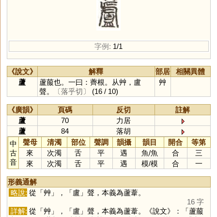
字例:
1/1
《說文》
解釋
部居
相關異體
蘆
蘆菔也。一曰：薺根。从艸，盧
艸
聲。
〔落乎切〕
(16 / 10)
《廣韻》
頁碼
反切
註解
蘆
70
力居
蘆
84
落胡
聲母
清濁
部位
聲調
韻攝
韻目
開合
等第
中
古
來
次濁
舌
平
遇
魚
/
魚
合
三
音
來
次濁
舌
平
遇
模
/
模
合
一
形義通解
略說:
從「
艸
」，「
盧
」聲，本義為蘆葦。
16 字
詳解:
從「
艸
」，「
盧
」聲，本義為蘆葦。《說文》：「蘆菔