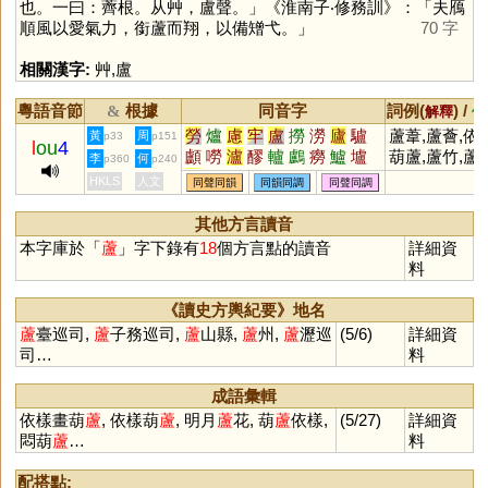
也。一曰：薺根。从艸，盧聲。」《淮南子‧修務訓》：「夫鴈
順風以愛氣力，銜蘆而翔，以備矰弋。」
70 字
相關漢字:
艸
,
盧
粵語音節
根據
同音字
詞例(
) /
&
解釋
備
勞
爐
慮
牢
盧
撈
澇
廬
驢
蘆葦,蘆薈,依
黃
周
p33
p151
l
ou
4
顱
嘮
瀘
醪
轤
鸕
癆
鱸
壚
葫蘆,蘆竹,蘆
李
何
p360
p240
臚
鐒
櫨
嶗
纑
艫
獹
簩
攎
洲,蘆筍,蘆花
HKLS
人文
同聲同韻
同韻同調
同聲同調
璷
嚧
簝
蠦
罏
籚
謱
蟧
僗
玈
浶
鑪
其他方言讀音
本字庫於「
蘆
」字下錄有
18
個方言點的讀音
詳細資
料
《讀史方輿紀要》地名
蘆
臺巡司,
蘆
子務巡司,
蘆
山縣,
蘆
州,
蘆
瀝巡
(5/6)
詳細資
司…
料
成語彙輯
依樣畫葫
蘆
, 依樣葫
蘆
, 明月
蘆
花, 葫
蘆
依樣,
(5/27)
詳細資
悶葫
蘆
…
料
配搭點: