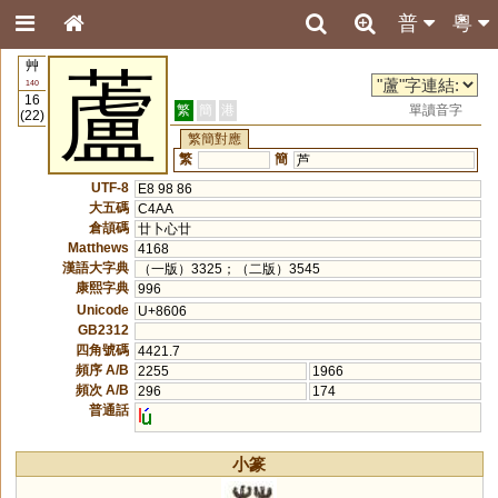
普
粵
艸
蘆
140
16
繁
簡
港
單讀音字
(22)
繁簡對應
繁
簡
芦
UTF-8
E8 98 86
大五碼
C4AA
倉頡碼
廿卜心廿
Matthews
4168
漢語大字典
（一版）3325；（二版）3545
康熙字典
996
Unicode
U+8606
GB2312
四角號碼
4421.7
頻序 A/B
2255
1966
頻次 A/B
296
174
普通話
l
小篆