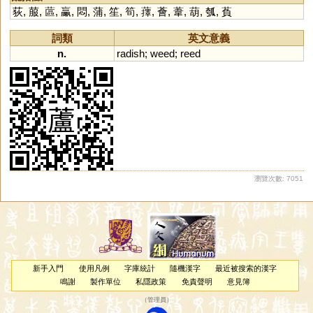
荻
,
菔
,
蓲
,
臝
,
悶
,
蒲
,
笙
,
筍
,
蘀
,
薈
,
葦
,
葫
,
瓠
,
萯
詞類
英文意義
n.
radish
;
weed
;
reed
瀏覽次數: 7051
新手入門
使用凡例
字庫統計
隨機漢字
最近被搜索的漢字
鳴謝
製作單位
私隱政策
免責聲明
意見簿
（
管理員
）