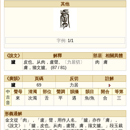
其他
字例:
1/1
《說文》
解釋
部居
相關異體
臚
皮也。从肉，盧聲。
〔力居切〕
肉
膚
膚，籀文臚。
(87 / 81)
《廣韻》
頁碼
反切
註解
臚
69
力居
中
聲母
清濁
部位
聲調
韻攝
韻目
開合
等第
古
來
次濁
舌
平
遇
魚
/
魚
合
三
音
形義通解
金文從「
肉
」，「
盧
」聲，用作人名。「
臚
」亦作「
膚
」，
《說文》：「臚，皮也。从肉，盧聲。膚，籒文臚。」段玉裁