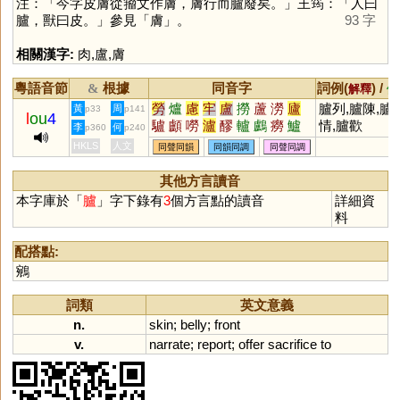
注：「今字皮膚從籀文作膚，膚行而臚廢矣。」王筠：「人曰
臚，獸曰皮。」參見「
膚
」。
93 字
相關漢字:
肉
,
盧
,
膚
粵語音節
根據
同音字
詞例(
) /
&
解釋
備
勞
爐
慮
牢
盧
撈
蘆
澇
廬
臚列,臚陳,臚
黃
周
p33
p141
l
ou
4
驢
顱
嘮
瀘
醪
轤
鸕
癆
鱸
情,臚歡
李
何
p360
p240
壚
鐒
櫨
嶗
纑
艫
獹
簩
攎
HKLS
人文
同聲同韻
同韻同調
同聲同調
璷
嚧
簝
蠦
罏
籚
謱
蟧
僗
玈
浶
鑪
其他方言讀音
本字庫於「
臚
」字下錄有
3
個方言點的讀音
詳細資
料
配搭點:
鵷
詞類
英文意義
n.
skin
;
belly
;
front
v.
narrate
;
report
;
offer
sacrifice
to