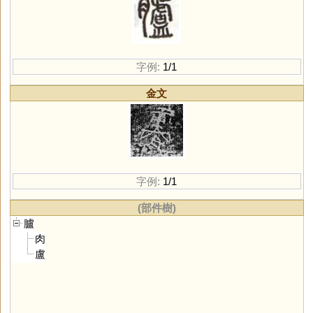
字例:
1/1
金文
字例:
1/1
(部件樹)
臚
肉
盧