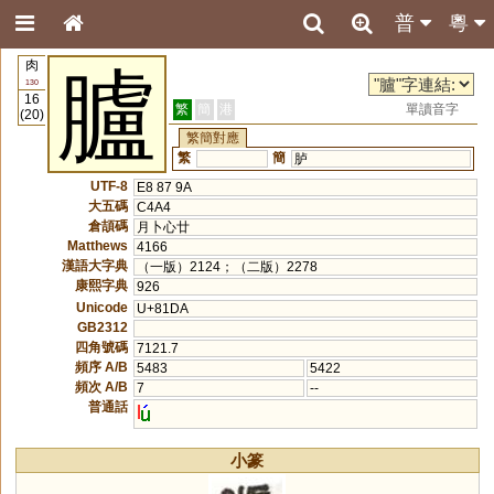
普
粵
肉
臚
130
16
繁
簡
港
單讀音字
(20)
繁簡對應
繁
簡
胪
UTF-8
E8 87 9A
大五碼
C4A4
倉頡碼
月卜心廿
Matthews
4166
漢語大字典
（一版）2124；（二版）2278
康熙字典
926
Unicode
U+81DA
GB2312
四角號碼
7121.7
頻序 A/B
5483
5422
頻次 A/B
7
--
普通話
l
小篆