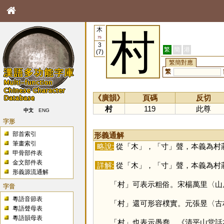
木
村
75
3
繁
簡
港
(7)
繁簡對應
繁
《廣韻》
頁碼
反切
村
119
此尊
中文
ENG
字形
部首索引
形義通解
筆畫索引
略說:
從「
木
」，「
寸
」聲，本義為村
甲骨部件表
金文部件表
詳解:
從「
木
」，「
寸
」聲，本義為村
形義源流通解
「
村
」可表示粗俗。宋楊萬里〈山
字音
粵語音節表
「
村
」還可形容樸實。元張昱〈古
粵語聲母表
粵語韻母表
「
村
」也表示愚蠢。《清平山堂話