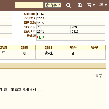
普
粵
Unicode
U+6751
GB2312
2069
四角號碼
4490.0
頻序 A/B
738
733
頻次 A/B
2941
1316
普通話
c
n
聲調
韻攝
韻目
開合
等第
平
臻
魂
/
魂
合
一
16 字
生頰，沉麝龍涎卻是村。」