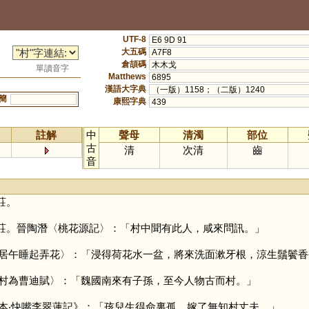
UTF-8
E6 9D 91
大五碼
A7F8
倉頡碼
木木戈
單讀音字
Matthews
6895
漢語大字典
（一版）1158；（二版）1240
簡
康熙字典
439
註解
中
聲母
清濁
部位
古
清
次清
齒
音
莊。
莊。晉陶潛〈桃花源記〉：「村中聞有此人，咸來問訊。」
居午睡起弄花〉：「浸得荷花水一盆，將來洗面漱牙根，涼生鬚鬢香
村為曹迪賦〉：「魏國南來有子孫，至今人物古而村。」
本‧快嘴李翠蓮記》：「孩兒生得命裏孤，嫁了無知村丈夫。」