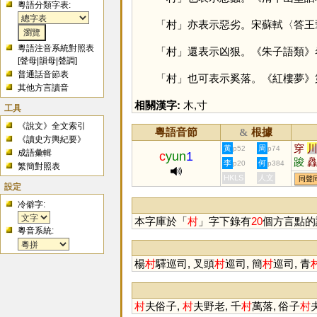
粵語分類字表:
「
村
」亦表示惡劣。宋蘇軾〈答王
粵語注音系統對照表
「
村
」還表示凶狠。《朱子語類》
[
聲母
|
韻母
|
聲調
]
普通話音節表
「
村
」也可表示奚落。《紅樓夢》
其他方言讀音
相關漢字:
木
,
寸
工具
《說文》全文索引
粵語音節
根據
&
《讀史方輿紀要》
穿
黃
周
p52
p74
成語彙輯
c
yun
1
踆
李
何
p20
p384
繁簡對照表
HKLS
人文
同聲
設定
冷僻字:
本字庫於「
村
」字下錄有
20
個方言點的
粵音系統:
楊
村
驛巡司, 叉頭
村
巡司, 簡
村
巡司, 青
村
夫俗子,
村
夫野老, 千
村
萬落, 俗子
村