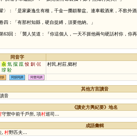
鞏〉：「是家豪逸生有種，千金一擲頗黎盆。連車載酒來，不飲外酒
卷四：「有那村知縣，硬自捉縛，須要他納。」
第63回：「襲人笑道：『你這個人，一天不捱他兩句硬話村你，你
同音字
川
汆
氚
攛
躥
悛
釧
巛
村民,村莊,鄉村
灥
瑏
駩
同韻
同韻同調
同聲同調
其他方言讀音
讀音
《讀史方輿紀要》地名
村
守禦中前千戶所, 項
村
巡司…
成語彙輯
夫,
村
野匹夫…