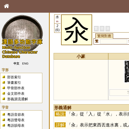
水
汆
85
2
繁
簡
港
(6)
繁簡對應
繁
小篆
中文
ENG
字形
部首索引
筆畫索引
甲骨部件表
金文部件表
形義源流通解
字音
形義通解
略說:
「
汆
」從「
入
」從「
水
」，表示
粵語音節表
粵語聲母表
詳解:
「
汆
」表示把東西丟進水裏，或
粵語韻母表