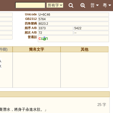
普
粵
Unicode
U+6C46
GB2312
5764
四角號碼
8023.2
頻序 A/B
3373
5422
頻次 A/B
72
--
普通話
c
u
n
件樹)
簡帛文字
其他
入
水
25 字
賽潛水，將身子汆進水肚。」