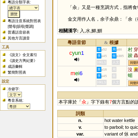
粵語分類字表:
「
汆
」又是一種烹調方式，指將食
金文用作人名，余子汆鼎：「余（徐
粵語注音系統對照表
[
聲母
|
韻母
|
聲調
]
相關漢字:
入
,
水
,
鯽
,
鰂
普通話音節表
其他方言讀音
粵語音節
根據
&
工具
村
黃
周
p52
p86
c
yun
1
《說文》全文索引
踆
李
何
p45
p385
《讀史方輿紀要》
HKLS
人文
同聲
成語彙輯
沒
黃
周
p16
繁簡對照表
m
ei
6
蝞
李
何
p45
設定
HKLS
人文
同聲
冷僻字:
粵音系統:
本字庫於「
汆
」字下錄有
7
個方言點的
詞類
n.
hot
water
kettle
v.
to
parboil
;
to
qui
var.
variant
of
㲻
and