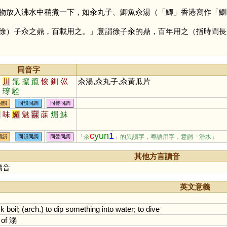
物放入沸水中稍煮一下，如汆丸子、鯽魚汆湯（「
鯽
」香港寫作「
鰂
）子汆之鼎，百載用之。」意謂徐子汆的鼎，百年用之（指時間長
同音字
穿
川
氚
攛
躥
悛
釧
巛
汆湯,汆丸子,汆黃瓜片
灥
瑏
駩
同韻
同韻同調
同聲同調
未
味
媚
魅
寐
菋
煝
鮇
c
yun
1
「汆
」的異讀字，粵語用字，意謂「潛水」
同韻
同韻同調
同聲同調
其他方言讀音
讀音
英文意義
ck
boil
; (
arch
.)
to
dip
something
into
water
;
to
dive
of
溺