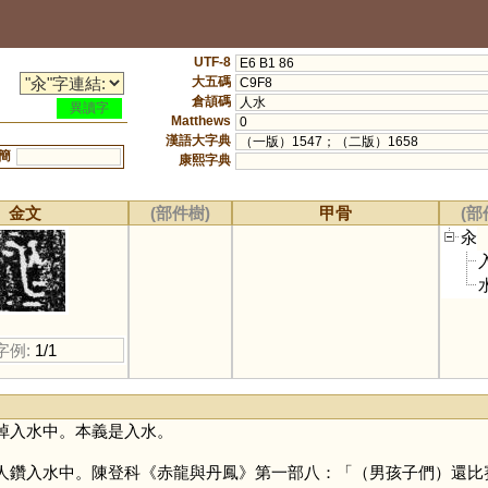
UTF-8
E6 B1 86
大五碼
C9F8
倉頡碼
人水
異讀字
Matthews
0
漢語大字典
（一版）1547；（二版）1658
簡
康熙字典
金文
(部件樹)
甲骨
(部
汆
字例:
1/1
掉入水中。本義是入水。
人鑽入水中。陳登科《赤龍與丹鳳》第一部八：「（男孩子們）還比