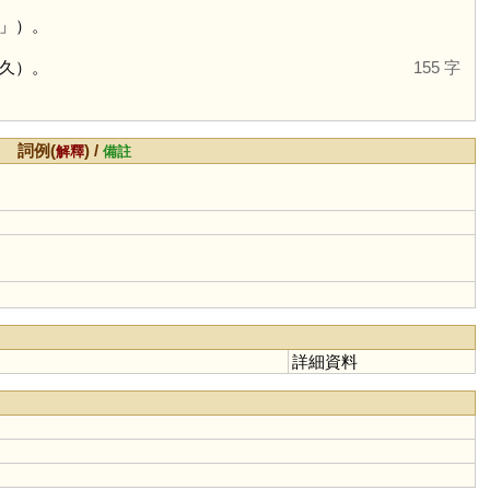
」）。
久）。
155 字
詞例(
) /
解釋
備註
詳細資料