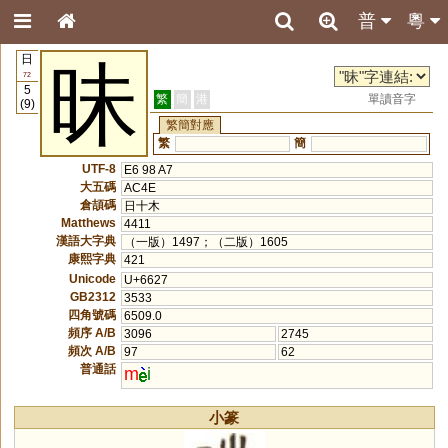
普
粵
日
昧
72
5
繁
簡
港
單讀音字
(9)
繁簡對應
繁
簡
UTF-8
E6 98 A7
大五碼
AC4E
倉頡碼
日十木
Matthews
4411
漢語大字典
（一版）1497；（二版）1605
康熙字典
421
Unicode
U+6627
GB2312
3533
四角號碼
6509.0
頻序 A/B
3096
2745
頻次 A/B
97
62
普通話
m
i
小篆