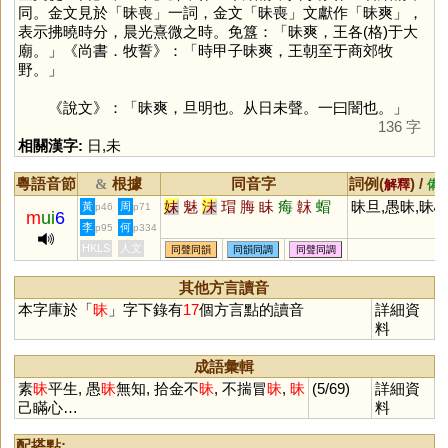
同。金文見於「昧喪」一詞，金文「昧喪」文獻作「昧爽」，
表示拂曉時分，晨光熹微之時。免簋：「昧爽，王各(格)于大
廟。」《尚書．牧誓》：「時甲子昧爽，王朝至于商郊牧
野。」
《說文》：「昧爽，旦明也。从日未聲。一曰闇也。」
136 字
相關漢字:
日
,
未
粵語音節
根據
同音字
詞例(
) /
&
解釋
備
妹
魅
沬
瑁
脢
眛
痗
韎
蝐
昧旦,愚昧,昧
黃
周
p46
p71
m
ui
6
李
何
p95
p334
HKLS
人文
同聲同韻
同韻同調
同聲同調
其他方言讀音
本字庫於「
昧
」字下錄有
17
個方言點的讀音
詳細資
料
成語彙輯
素
昧
平生, 愚
昧
無知, 拾金不
昧
, 不揣冒
昧
,
昧
(5/69)
詳細資
己瞞心…
料
配搭點: