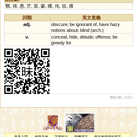
翳
,
揥
,
愚
,
茫
,
冒
,
蒙
,
曖
,
伅
,
倱
,
傋
詞類
英文意義
adj.
obscure
;
be
ignorant
of
,
have
hazy
notions
about
;
blind
(
arch
.)
v.
conceal
,
hide
,
delude
;
offense
;
be
greedy
for
瀏覽次數: 22352
新手入門
使用凡例
字庫統計
隨機漢字
最近被搜索的漢字