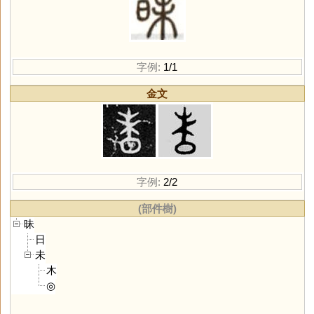
字例:
1/1
金文
字例:
2/2
(部件樹)
昧
日
未
木
◎