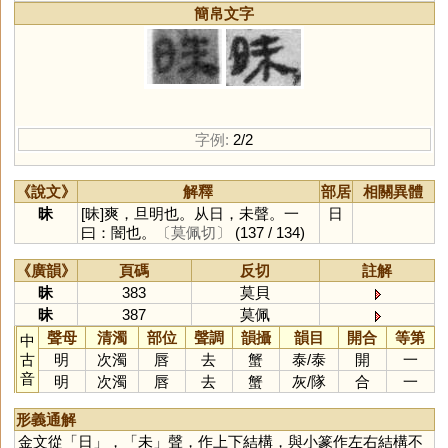
簡帛文字
字例:
2/2
《說文》
解釋
部居
相關異體
昧
[昧]爽，旦明也。从日，未聲。一
日
曰：闇也。
〔莫佩切〕
(137 / 134)
《廣韻》
頁碼
反切
註解
昧
383
莫貝
昧
387
莫佩
聲母
清濁
部位
聲調
韻攝
韻目
開合
等第
中
古
明
次濁
唇
去
蟹
泰
/
泰
開
一
音
明
次濁
唇
去
蟹
灰
/
隊
合
一
形義通解
金文從「
日
」，「
未
」聲，作上下結構，與小篆作左右結構不