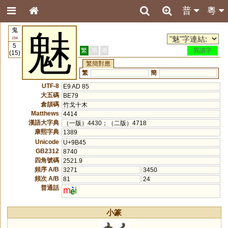
普
粵
鬼
魅
194
5
繁
簡
港
異讀字
(15)
繁簡對應
繁
簡
UTF-8
E9 AD 85
大五碼
BE79
倉頡碼
竹戈十木
Matthews
4414
漢語大字典
（一版）4430；（二版）4718
康熙字典
1389
Unicode
U+9B45
GB2312
8740
四角號碼
2521.9
頻序 A/B
3271
3450
頻次 A/B
81
24
普通話
m
i
小篆