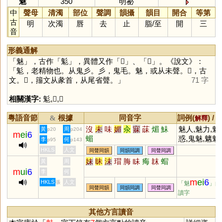
魅
350
明祕
中
聲母
清濁
部位
聲調
韻攝
韻目
開合
等第
古
明
次濁
唇
去
止
脂
/
至
開
三
音
形義通解
「
魅
」，古作「
鬽
」，異體又作「
𢑘
」、「
𧱋
」。《說文》：
「鬽，老精物也。从鬼彡。彡，鬼毛。魅，或从未聲。𢑘，古
文。𧱋，籒文从彖首，从尾省聲。」
71 字
相關漢字:
鬽
,
𢑘
,
𧱋
粵語音節
根據
同音字
詞例(
) /
&
解釋
沒
未
味
媚
汆
寐
菋
煝
鮇
魅人,魅力,魅
黃
周
p20
p204
m
ei
6
蝞
惑,鬼魅,魑魅
李
何
p95
p143
HKLS
人文
同聲同韻
同韻同調
同聲同調
妹
昧
沬
瑁
脢
眛
痗
韎
蝐
黃
周
m
ui
6
李
何
m
ei
6
HKLS
人文
張
「魅
」的
同聲同韻
同韻同調
同聲同調
讀字
其他方言讀音