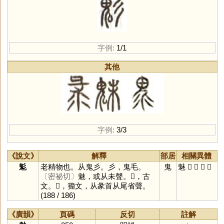
字例:
1/1
其他
字例:
3/3
《說文》
解釋
部居
相關異體
鬽
老精物也。从鬼彡。彡，鬼毛。
鬼
魅
𢑘
𤲄
𤲄
𢑘
〔密祕切〕
魅，或从未聲。𢑘，古
文。𤲄，籀文，从彖首从尾省聲。
(188 / 186)
《廣韻》
頁碼
反切
註解