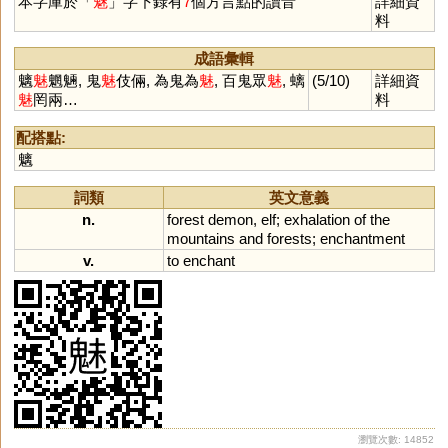
本字庫於「
魅
」字下錄有
7
個方言點的讀音
詳細資
料
成語彙輯
魑
魅
魍魎, 鬼
魅
伎倆, 為鬼為
魅
, 百鬼眾
魅
, 螭
(5/10)
詳細資
魅
罔兩…
料
配搭點:
魑
詞類
英文意義
n.
forest
demon
,
elf
;
exhalation
of
the
mountains
and
forests
;
enchantment
v.
to
enchant
瀏覽次數: 14852