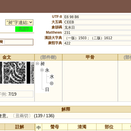
UTF-8
E6 98 B6
大五碼
CEEB
倉頡碼
戈水日
異讀字
Matthews
231
漢語大字典
（一版）1503；（二版）1612
簡
康熙字典
422
金文
(部件樹)
甲骨
(部
昶
永
水
◎
日
字例:
7/19
解釋
會意。
〔丑兩切〕
(139 / 136)
註解
聲母
清濁
部位
中