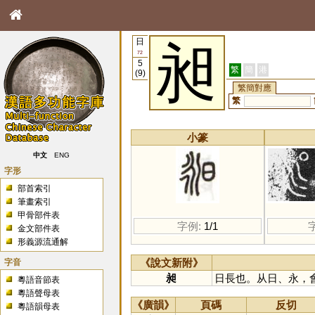
日
昶
72
5
繁
簡
港
(9)
繁簡對應
繁
小篆
中文
ENG
字形
部首索引
筆畫索引
甲骨部件表
字例:
1/1
金文部件表
形義源流通解
字音
《說文新附》
昶
日長也。从日、永，
粵語音節表
粵語聲母表
《廣韻》
頁碼
反切
粵語韻母表