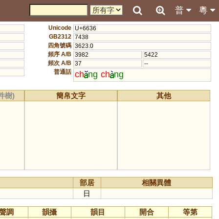
普
粵
Unicode
U+6636
GB2312
7438
四角號碼
3623.0
頻序 A/B
3982
5422
頻次 A/B
37
--
普通話
ch
ng
ch
ng
件樹)
簡帛文字
其他
部居
相關異體
日
聲調
韻攝
韻目
開合
等第