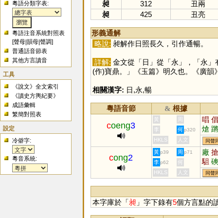
昶
312
丑兩
粵語分類字表:
昶
425
丑亮
形義通解
粵語注音系統對照表
[
聲母
|
韻母
|
聲調
]
略說:
昶解作日照長久，引作通暢。
普通話音節表
其他方言讀音
詳解:
金文從「
日
」從「
永
」，「
永
」
(作)寶鼎。」《玉篇》明久也。《廣
工具
《說文》全文索引
相關漢字:
日
,
永
,
暢
《讀史方輿紀要》
成語彙輯
粵語音節
根據
&
繁簡對照表
唱
黃
周
c
oeng
3
設定
熗
李
何
p320
HKLS
人文
冷僻字:
同聲
廠
黃
周
p39
p71
c
ong
2
粵音系統:
駔
李
何
p62
HKLS
人文
同聲
本字庫於「
昶
」字下錄有
5
個方言點的