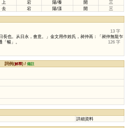
上
宕
陽
/
養
開
三
去
宕
陽
/
漾
開
三
13 字
日長也。从日永，會意。」金文用作姓氏，昶仲鬲：「昶仲無龍乍
通「
暢
」。
126 字
詞例(
) /
解釋
備註
詳細資料