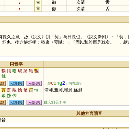
古
徹
次清
舌
音
徹
次清
舌
有長久之意，故《說文》訓「
昶
」為日長也。《說文新附》：「昶，
韻》舒也。後亦解舒暢；嵇康〈琴賦〉：「固以和昶而足耽矣。」，昶
同音字
倡
暢
悵
嗆
瑒
蹌
韔
鬯
蹡
戧
c
ong
2
「昶
」的異讀字
同韻
同韻同調
同聲同調
搶
蒼
闖
敞
愴
氅
厂
惝
清昶,雅昶,和昶,條昶
磢
鋹
戃
傸
姓氏;日長;舒暢
同韻
同韻同調
同聲同調
其他方言讀音
讀音