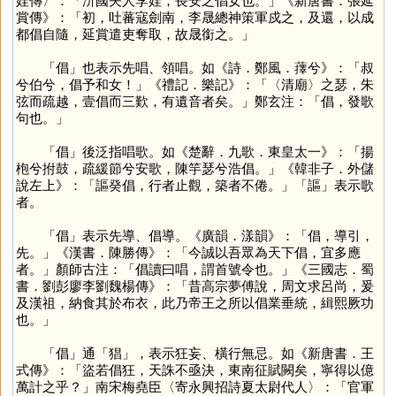
娃傳〉：「汧國夫人李娃，長安之倡女也。」《新唐書．張延
賞傳》：「初，吐蕃寇劍南，李晟總神策軍戍之，及還，以成
都倡自隨，延賞遣吏奪取，故晟銜之。」
「
倡
」也表示先唱、領唱。如《詩．鄭風．蘀兮》：「叔
兮伯兮，倡予和女！」《禮記．樂記》：「〈清廟〉之瑟，朱
弦而疏越，壹倡而三歎，有遺音者矣。」鄭玄注：「倡，發歌
句也。」
「
倡
」後泛指唱歌。如《楚辭．九歌．東皇太一》：「揚
枹兮拊鼓，疏緩節兮安歌，陳竽瑟兮浩倡。」《韓非子．外儲
說左上》：「謳癸倡，行者止觀，築者不倦。」「
謳
」表示歌
者。
「
倡
」表示先導、倡導。《廣韻．漾韻》：「倡，導引，
先。」《漢書．陳勝傳》：「今誠以吾眾為天下倡，宜多應
者。」顏師古注：「倡讀曰唱，謂首號令也。」《三國志．蜀
書．劉彭廖李劉魏楊傳》：「昔高宗夢傅說，周文求呂尚，爰
及漢祖，納食其於布衣，此乃帝王之所以倡業垂統，緝熙厥功
也。」
「
倡
」通「
猖
」，表示狂妄、橫行無忌。如《新唐書．王
式傳》：「盜若倡狂，天誅不亟決，東南征賦闕矣，寧得以億
萬計之乎？」南宋梅堯臣〈寄永興招詩夏太尉代人〉：「官軍