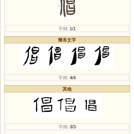
字例:
1/1
簡帛文字
字例:
4/4
其他
字例:
3/3