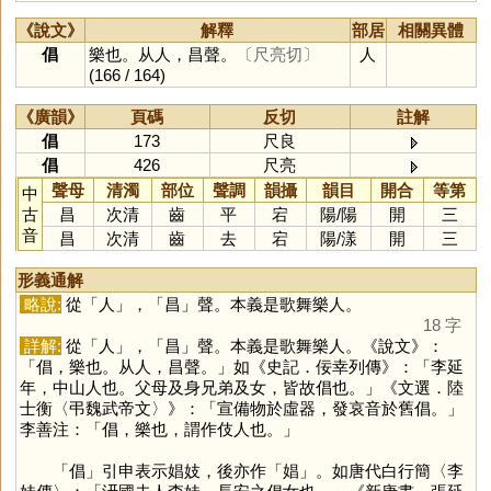
《說文》
解釋
部居
相關異體
倡
樂也。从人，昌聲。
〔尺亮切〕
人
(166 / 164)
《廣韻》
頁碼
反切
註解
倡
173
尺良
倡
426
尺亮
聲母
清濁
部位
聲調
韻攝
韻目
開合
等第
中
古
昌
次清
齒
平
宕
陽
/
陽
開
三
音
昌
次清
齒
去
宕
陽
/
漾
開
三
形義通解
略說:
從「
人
」，「
昌
」聲。本義是歌舞樂人。
18 字
詳解:
從「
人
」，「
昌
」聲。本義是歌舞樂人。《說文》：
「倡，樂也。从人，昌聲。」如《史記．佞幸列傳》：「李延
年，中山人也。父母及身兄弟及女，皆故倡也。」《文選．陸
士衡〈弔魏武帝文〉》：「宣備物於虛器，發哀音於舊倡。」
李善注：「倡，樂也，謂作伎人也。」
「
倡
」引申表示娼妓，後亦作「
娼
」。如唐代白行簡〈李