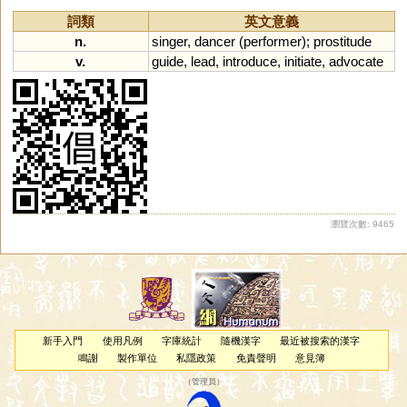
詞類
英文意義
n.
singer
,
dancer
(
performer
);
prostitude
v.
guide
,
lead
,
introduce
,
initiate
,
advocate
瀏覽次數: 9465
新手入門
使用凡例
字庫統計
隨機漢字
最近被搜索的漢字
鳴謝
製作單位
私隱政策
免責聲明
意見簿
（
管理員
）