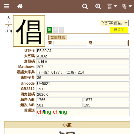
普
粵
人
倡
9
8
繁
簡
港
破音字
(10)
繁簡對應
繁
簡
UTF-8
E5 80 A1
大五碼
ADD2
倉頡碼
人日日
Matthews
207
漢語大字典
（一版）0177；（二版）214
康熙字典
36
Unicode
U+5021
GB2312
1911
四角號碼
2626.0
頻序 A/B
1766
1877
頻次 A/B
581
195
普通話
ch
ng
ch
ng
小篆