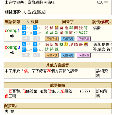
未進復犯塞，搴旗殺將何倡狂。」
616 字
相關漢字:
人
,
昌
,
娼
,
謳
,
猖
粵語音節
根據
同音字
詞例(
) /
&
解釋
將
槍
昌
窗
搶
猖
囪
羥
箐
倡優
黃
周
p44
p6
c
oeng
1
嗆
菖
娼
蹌
鏘
閶
倀
鯧
錆
李
何
p190
p318
蹡
瑲
裮
琩
嶈
淐
闛
摐
鶬
HKLS
人文
同聲同韻
同韻同調
同聲同調
戧
鼚
謒
錩
牄
斨
鎗
唱
暢
悵
嗆
昶
瑒
蹌
韔
鬯
倡議,提倡,倡
黃
周
p44
p6
c
oeng
3
熗
蹡
戧
導,倡言,首倡
李
何
p190
p320
一倡百和
HKLS
人文
同聲同韻
同韻同調
同聲同調
其他方言讀音
本字庫於「
倡
」字下錄有
20
個方言點的讀音
詳細資
料
成語彙輯
一
倡
百和,
倡
條冶葉, 冶葉
倡
條, 夫
倡
婦隨, 一
(5/27)
詳細資
倡
三嘆…
料
配搭點:
夫
,
提