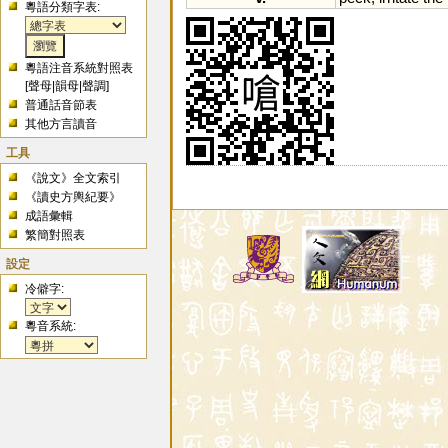
粵語分類字表:
粵語注音系統對照表
[
聲母
|
韻母
|
聲調
]
普通話音節表
其他方言讀音
工具
《說文》全文索引
《讀史方輿紀要》
成語彙輯
繁簡對照表
設定
冷僻字:
粵音系統: