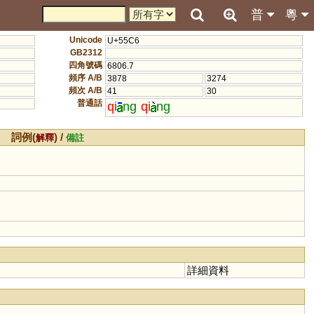
普
粵
Unicode
U+55C6
GB2312
四角號碼
6806.7
頻序 A/B
3878
3274
頻次 A/B
41
30
普通話
q
i
ng
q
i
ng
詞例(
) /
解釋
備註
詳細資料