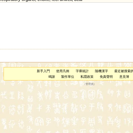
新手入門
使用凡例
字庫統計
隨機漢字
最近被搜索
鳴謝
製作單位
私隱政策
免責聲明
意見簿
（
管理員
）