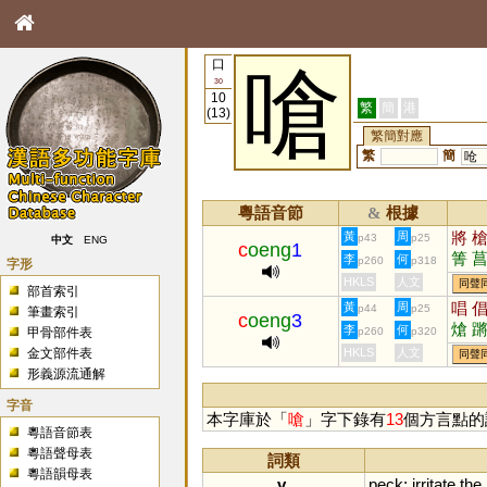
口
嗆
30
10
繁
簡
港
(13)
繁簡對應
繁
簡
呛
粵語音節
根據
&
將
黃
周
p43
p25
中文
ENG
c
oeng
1
箐
李
何
p260
p318
字形
蹡
HKLS
人文
同聲
部首索引
戧
唱
黃
周
p44
p25
筆畫索引
c
oeng
3
熗
李
何
p260
p320
甲骨部件表
金文部件表
HKLS
人文
同聲
形義源流通解
字音
本字庫於「
嗆
」字下錄有
13
個方言點的
粵語音節表
粵語聲母表
詞類
粵語韻母表
v.
peck
;
irritate
the