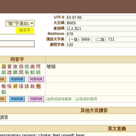
UTF-8
E5 97 86
大五碼
B6E6
倉頡碼
口人戈口
破音字
Matthews
678
漢語大字典
（一版）0669；（二版）721
康熙字典
130
同音字
槍
昌
窗
搶
倡
猖
囪
羥
嗆咳
菖
娼
蹌
鏘
閶
倀
鯧
錆
瑲
裮
琩
嶈
淐
闛
摐
鶬
同韻
同韻同調
同聲同調
鼚
謒
錩
牄
斨
鎗
倡
暢
悵
昶
瑒
蹌
韔
鬯
蹡
戧
油煙或辣味觸鼻，以致感到難受
同韻
同韻同調
同聲同調
其他方言讀音
讀音
英文意義
respiratory
organs
;
choke
;
feel
unwell
;
bear