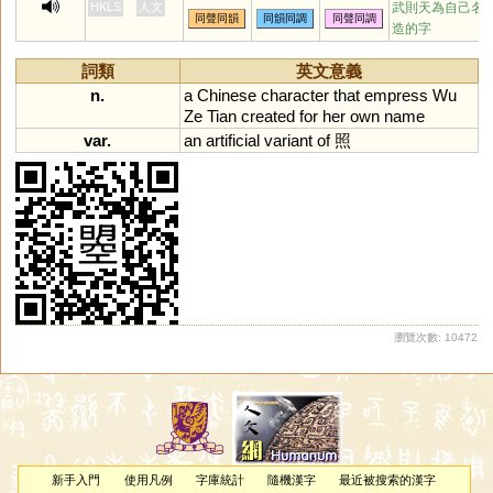
HKLS
人文
武則天為自己名
同聲同韻
同韻同調
同聲同調
造的字
詞類
英文意義
n.
a
Chinese
character
that
empress
Wu
Ze
Tian
created
for
her
own
name
var.
an
artificial
variant
of
照
瀏覽次數: 10472
新手入門
使用凡例
字庫統計
隨機漢字
最近被搜索的漢字