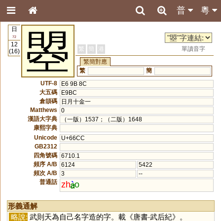
普
粵
日
曌
72
12
繁
簡
港
單讀音字
(16)
繁簡對應
繁
簡
UTF-8
E6 9B 8C
大五碼
E9BC
倉頡碼
日月十金一
Matthews
0
漢語大字典
（一版）1537；（二版）1648
康熙字典
Unicode
U+66CC
GB2312
四角號碼
6710.1
頻序 A/B
6124
5422
頻次 A/B
3
--
普通話
zh
o
形義通解
略說:
武則天為自己名字造的字。載《唐書‧武后紀》。