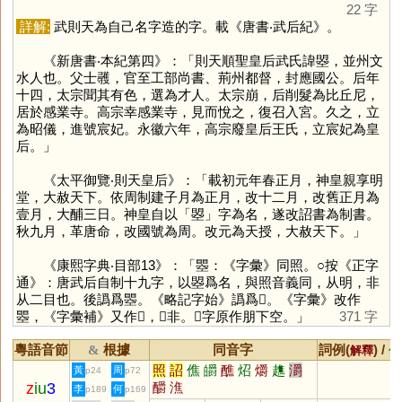
22 字
詳解:
武則天為自己名字造的字。載《唐書‧武后紀》。
《新唐書‧本紀第四》：「則天順聖皇后武氏諱曌，並州文
水人也。父士彠，官至工部尚書、荊州都督，封應國公。后年
十四，太宗聞其有色，選為才人。太宗崩，后削髮為比丘尼，
居於感業寺。高宗幸感業寺，見而悅之，復召入宮。久之，立
為昭儀，進號宸妃。永徽六年，高宗廢皇后王氏，立宸妃為皇
后。」
《太平御覽‧則天皇后》：「載初元年春正月，神皇親享明
堂，大赦天下。依周制建子月為正月，改十二月，改舊正月為
壹月，大酺三日。神皇自以「
曌
」字為名，遂改詔書為制書。
秋九月，革唐命，改國號為周。改元為天授，大赦天下。」
《康熙字典‧目部13》：「瞾：《字彙》同照。○按《正字
通》：唐武后自制十九字，以曌爲名，與照音義同，从明，非
从二目也。後譌爲瞾。《略記字始》譌爲𣎡。《字彙》改作
瞾，《字彙補》又作𥋫，𠀤非。𣎡字原作朋下空。」
371 字
粵語音節
根據
同音字
詞例(
) /
&
解釋
備
照
詔
僬
皭
醮
炤
爝
趭
灂
黃
周
p24
p72
z
iu
3
釂
潐
李
何
p189
p169