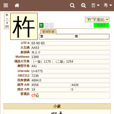
普
粵
木
杵
75
4
繁
簡
港
異讀字
(8)
繁簡對應
繁
簡
UTF-8
E6 9D B5
大五碼
AA53
倉頡碼
木人十
Matthews
1389
漢語大字典
（一版）1170；（二版）1254
康熙字典
441
Unicode
U+6775
GB2312
7238
四角號碼
4894.0
頻序 A/B
4556
4426
頻次 A/B
19
5
普通話
ch
小篆