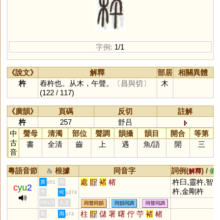
字例:
1/1
《說文》
解釋
部居
相關異體
杵
舂杵也。从木，午聲。
〔昌與切〕
木
(122 / 117)
《廣韻》
頁碼
反切
註解
杵
257
舒吕
中
聲母
清濁
部位
聲調
韻攝
韻目
開合
等第
古
書
全清
齒
上
遇
魚
/
語
開
三
音
粵語音節
根據
同音字
詞例(
) /
&
解釋
備
處
貯
褚
楮
杵臼,靈杵,智
黃
周
p51
c
yu
2
杵,金剛杵
李
何
p374
HKLS
人文
同聲同韻
同韻同調
同聲同調
柱
貯
儲
署
曙
佇
苧
褚
楮
黃
周
p74