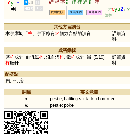
紵
杼
芧
跓
眝
樦
嵀
砫
羜
c
yu
5
李
何
p38
宁
c
yu
2
HKLS
人文
「杵
」的
同聲同韻
同韻同調
同聲同調
讀字
其他方言讀音
本字庫於「
杵
」字下錄有
14
個方言點的讀音
詳細資
料
成語彙輯
磨
杵
成針, 血流漂
杵
, 流血漂
杵
, 鐵
杵
成針, 鐵
(5/19)
詳細資
杵
磨針…
料
配搭點:
搗
,
臼
,
磨
詞類
英文意義
n.
pestle
;
battling
stick
;
trip
-
hammer
v.
pestle
;
poke