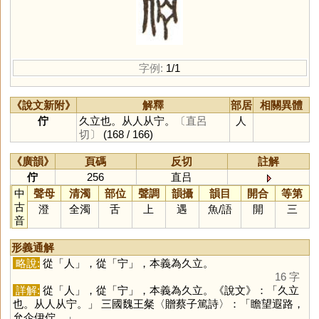
字例:
1/1
《說文新附》
解釋
部居
相關異體
佇
久立也。从人从宁。
〔直呂
人
切〕
(168 / 166)
《廣韻》
頁碼
反切
註解
佇
256
直吕
中
聲母
清濁
部位
聲調
韻攝
韻目
開合
等第
古
澄
全濁
舌
上
遇
魚
/
語
開
三
音
形義通解
略說:
從「
人
」，從「
宁
」，本義為久立。
16 字
詳解:
從「
人
」，從「
宁
」，本義為久立。《說文》：「久立
也。从人从宁。」 三國魏王粲〈贈蔡子篤詩〉：「瞻望遐路，
允企伊佇。」