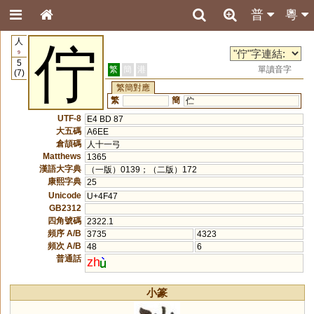
普
粵
人
佇
9
5
繁
簡
港
單讀音字
(7)
繁簡對應
繁
簡
伫
UTF-8
E4 BD 87
大五碼
A6EE
倉頡碼
人十一弓
Matthews
1365
漢語大字典
（一版）0139；（二版）172
康熙字典
25
Unicode
U+4F47
GB2312
四角號碼
2322.1
頻序 A/B
3735
4323
頻次 A/B
48
6
普通話
zh
小篆