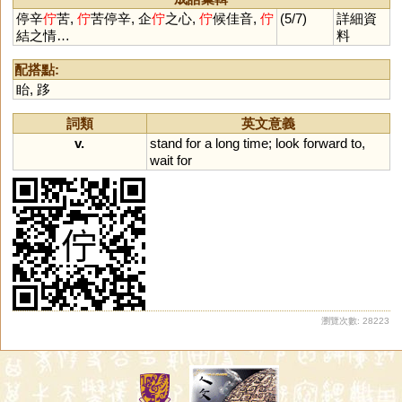
停辛
佇
苦,
佇
苦停辛, 企
佇
之心,
佇
候佳音,
佇
(5/7)
詳細資
結之情…
料
配搭點:
眙
,
跢
詞類
英文意義
v.
stand
for
a
long
time
;
look
forward
to
,
wait
for
瀏覽次數: 28223