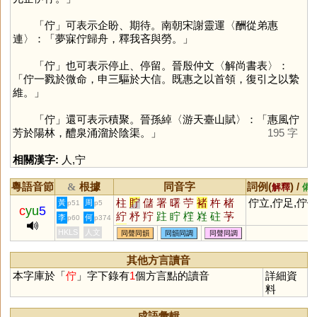
「
佇
」可表示企盼、期待。南朝宋謝靈運〈酬從弟惠
連〉：「夢寐佇歸舟，釋我吝與勞。」
「
佇
」也可表示停止、停留。晉殷仲文〈解尚書表〉：
「佇一戮於微命，申三驅於大信。既惠之以首領，復引之以縶
維。」
「
佇
」還可表示積聚。晉孫綽〈游天臺山賦〉：「惠風佇
芳於陽林，醴泉涌溜於陰渠。」
195 字
相關漢字:
人
,
宁
粵語音節
根據
同音字
詞例(
) /
&
解釋
備
柱
貯
儲
署
曙
苧
褚
杵
楮
佇立,佇足,佇
黃
周
p51
p5
c
yu
5
紵
杼
羜
跓
眝
樦
嵀
砫
芧
李
何
p60
p374
宁
HKLS
人文
同聲同韻
同韻同調
同聲同調
其他方言讀音
本字庫於「
佇
」字下錄有
1
個方言點的讀音
詳細資
料
成語彙輯