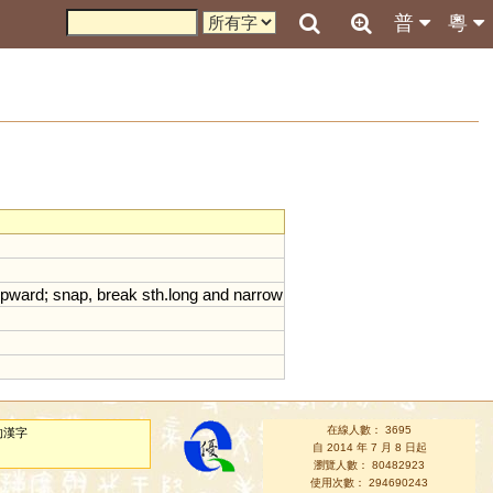
普
粵
pward
;
snap
,
break
sth
.
long
and
narrow
在線人數： 3695
的漢字
自 2014 年 7 月 8 日起
瀏覽人數： 80482923
使用次數： 294690243