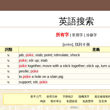
英語搜索
所有字
|
常用字
|
冷僻字
[
poke
], 找到 6 個
詞類
意義
v.
jab
,
poke
,
stab
;
point
;
stimulate
,
shock
v.
poke
;
stir
up
;
stab
v.
poke
together
,
move
with
a
stick
together
;
stick
up
,
turn
u
v.
pestle
;
poke
v.
to
poke
a
hole
on
a
slain
pig
v.
support
;
stir
,
poke
新手入門
使用凡例
字庫統計
隨機漢字
最近被搜索
鳴謝
製作單位
私隱政策
免責聲明
意見簿
（
管理員
）