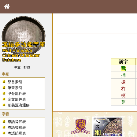
漢字
戳
中文
ENG
字形
捅
撅
部首索引
筆畫索引
杵
甲骨部件表
梃
金文部件表
牚
形義源流通解
字音
粵語音節表
粵語聲母表
粵語韻母表