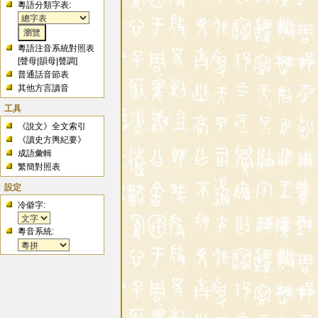
粵語分類字表:
粵語注音系統對照表
[
聲母
|
韻母
|
聲調
]
普通話音節表
其他方言讀音
工具
《說文》全文索引
《讀史方輿紀要》
成語彙輯
繁簡對照表
設定
冷僻字:
粵音系統: